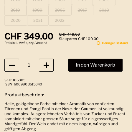
2019
1999
2006
2017
2018
2020
2021
2022
Regulärer Preis
CHF 349.00
Sale-Preis
CHF 449.00
Sie sparen CHF 100.00
Preis inkl. MwSt., zzgl. Versand
Geringer Bestand
Anzahl
In den Warenkorb
SKU: 106005
ISBN: 6009803615040
Produktbeschrieb:
Helle, goldgelbene Farbe mit einer Aromatik von confierten
Zitronen und Frangi Pani in der Nase. der Gaumen ist vollmundig
und komplex. Ausgezeichnetes Verhältnis von Zucker und Frucht
kombiniert mit einer grossen Säure sorgt für ein grossartiges
Mundgefühl. Der Wein endet mit einem langen, würzigen und
griffigen Abgang.