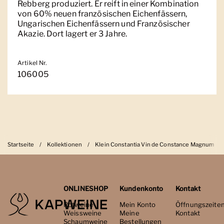
Rebberg produziert. Er reift in einer Kombination
von 60% neuen französischen Eichenfässern,
Ungarischen Eichenfässern und Französischer
Akazie. Dort lagert er 3 Jahre.
Artikel Nr.
106005
Startseite
/
Kollektionen
/
Klein Constantia Vin de Constance Magnum
ONLINESHOP
Kundenkonto
Kontakt
Rotweine
Mein Konto
Öffnungszeite
Weissweine
Meine
Kontakt
Schaumweine
Bestellungen