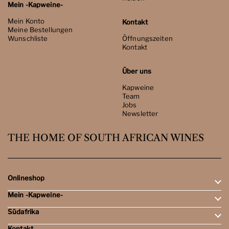
Mein -Kapweine-
Mein Konto
Kontakt
Meine Bestellungen
Wunschliste
Öffnungszeiten
Kontakt
Über uns
Kapweine
Team
Jobs
Newsletter
THE HOME OF SOUTH AFRICAN WINES
Onlineshop
Mein -Kapweine-
Rotweine
Weissweine
Südafrika
Mein Konto
Schaumweine
Meine Bestellungen
Tasting-Sets
Kontakt