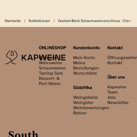
Startseite
/
Kollektionen
/
Graham Beck Schaumweinverschluss - Creme
ONLINESHOP
Kundenkonto
Kontakt
Rotweine
Mein Konto
Öffnungszeite
Weissweine
Meine
Kontakt
Schaumweine
Bestellungen
Tasting-Sets
Wunschliste
Über uns
Dessert- &
Port-Weine
Kapweine
Südafrika
Team
Weingebiete
Jobs
Weingüter
Newsletter
Weinbewertungen
Reisen