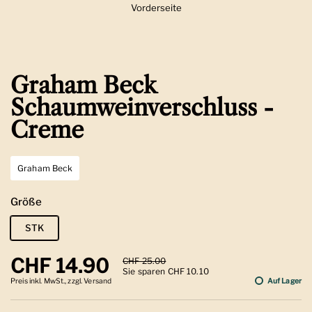
Vorderseite
Zeige Folie 1
Graham Beck
Schaumweinverschluss -
Creme
Graham Beck
Größe
STK
Regulärer Preis
CHF 14.90
Sale-Preis
CHF 25.00
Sie sparen CHF 10.10
Preis inkl. MwSt., zzgl. Versand
Auf Lager