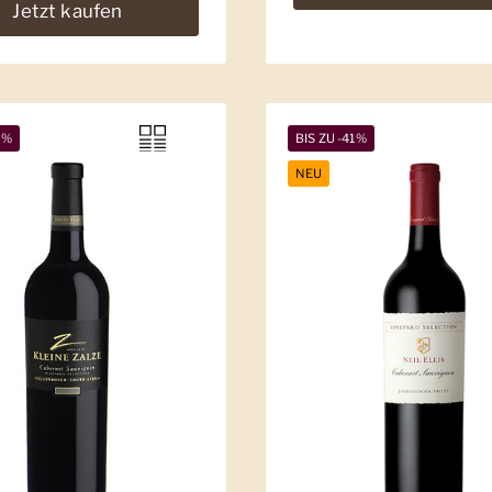
Jetzt kaufen
5%
BIS ZU -41%
NEU