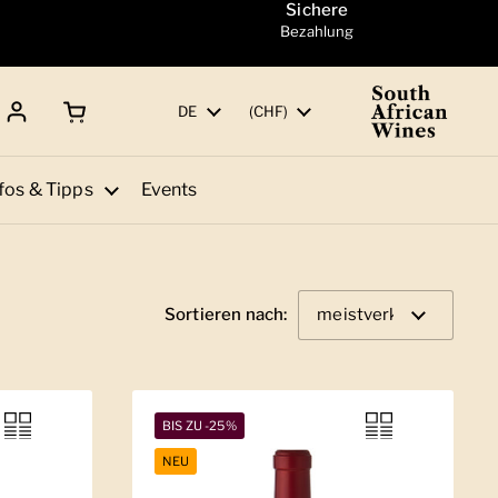
Sichere
Bezahlung
Warenkorb öffnen
Gesamtbetrag:
Sprache
DE
Land/Region
(CHF)
fos & Tipps
Events
Sortieren nach:
BIS ZU -25%
NEU