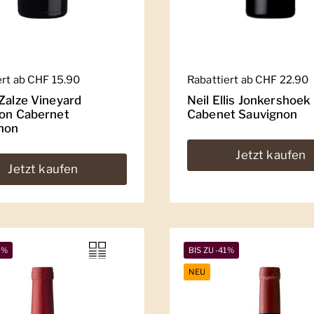
er Preis
ert ab CHF 15.90
Regulärer Preis
Rabattiert ab CHF 22.90
 Zalze Vineyard
Neil Ellis Jonkershoek
ion Cabernet
Cabenet Sauvignon
non
Jetzt kaufen
Jetzt kaufen
2%
BIS ZU -41%
NEU