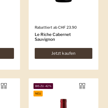
Regulärer Preis
Rabattiert ab CHF 23.90
Le Riche Cabernet
Sauvignon
Jetzt kaufen
BIS ZU -42%
NEU