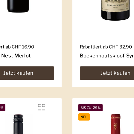
er Preis
ert ab CHF 16.90
Regulärer Preis
Rabattiert ab CHF 32.90
' Nest Merlot
Boekenhoutskloof Sy
Jetzt kaufen
Jetzt kaufen
5%
BIS ZU -29%
NEU