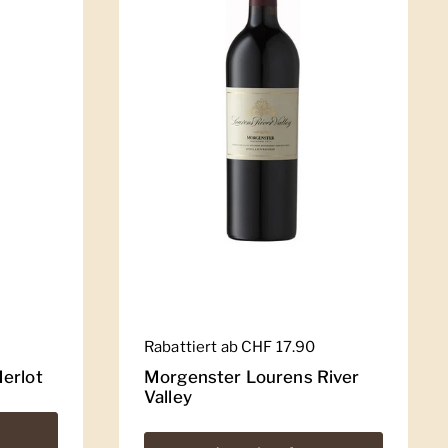
Regulärer Preis
Rabattiert ab CHF 17.90
erlot
Morgenster Lourens River
Valley