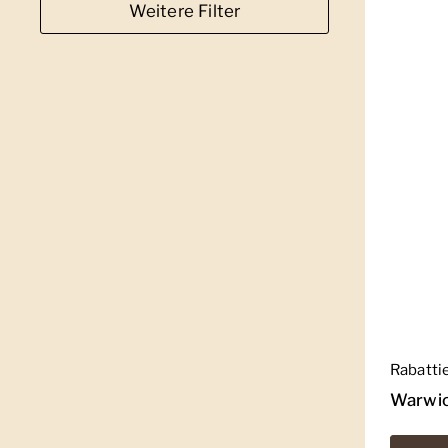
Weitere Filter
Regulär
Rabatti
Warwic