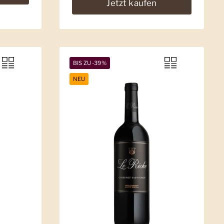
Jetzt kaufen
BIS ZU -39%
NEU