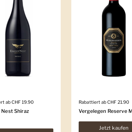
er Preis
ert ab CHF 19.90
Regulärer Preis
Rabattiert ab CHF 21.90
 Nest Shiraz
Vergelegen Reserve M
Jetzt kaufen