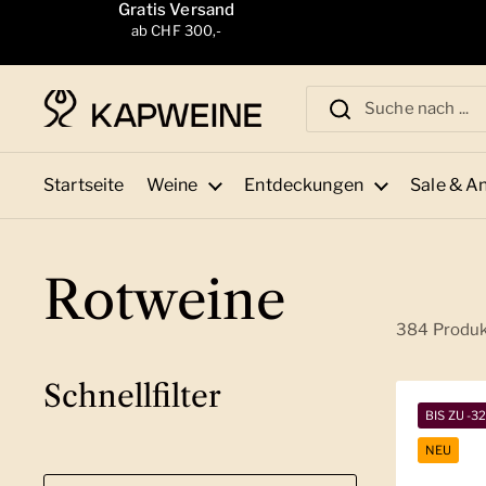
Zum Inhalt springen
Gratis Versand
ab CHF 300,-
Startseite
Weine
Entdeckungen
Sale & A
Rotweine
384 Produ
Schnellfilter
BIS ZU -3
NEU