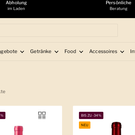
Abholung
Persönliche
im Laden
Beratung
ngebote
Getränke
Food
Accessoires
In
kte
2%
BIS ZU -34%
NEU