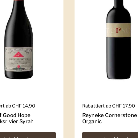
er Preis
ert ab CHF 14.90
Regulärer Preis
Rabattiert ab CHF 17.90
f Good Hope
Reyneke Cornerstone
ksrivier Syrah
Organic