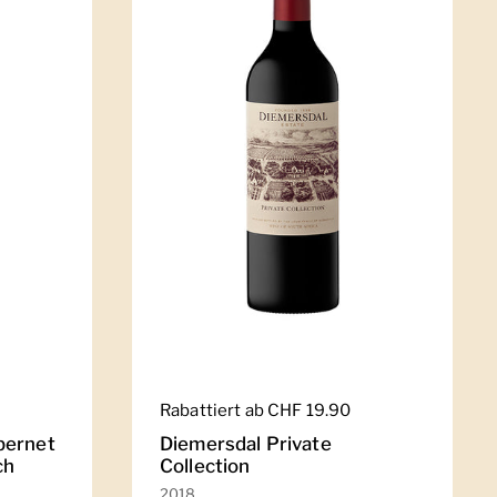
Regulärer Preis
Rabattiert ab CHF 19.90
bernet
Diemersdal Private
ch
Collection
2018