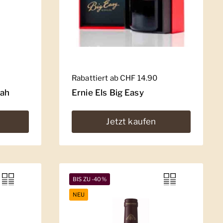
Regulärer Preis
Rabattiert ab CHF 14.90
rah
Ernie Els Big Easy
Jetzt kaufen
BIS ZU -40%
NEU