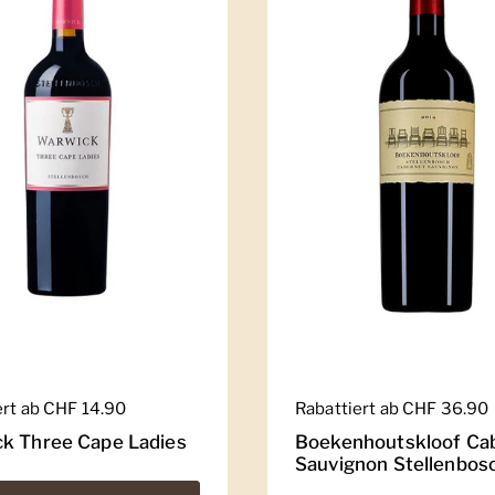
er Preis
ert ab CHF 14.90
Regulärer Preis
Rabattiert ab CHF 36.90
k Three Cape Ladies
Boekenhoutskloof Ca
Sauvignon Stellenbos