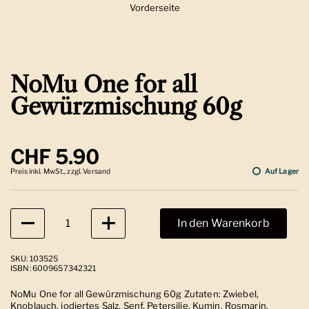
Vorderseite
Zeige Folie 1
NoMu One for all
Gewürzmischung 60g
Regulärer Preis
CHF 5.90
Preis inkl. MwSt., zzgl. Versand
Auf Lager
Anzahl
In den Warenkorb
SKU: 103525
ISBN: 6009657342321
NoMu One for all Gewürzmischung 60g Zutaten: Zwiebel,
Knoblauch, jodiertes Salz, Senf, Petersilie, Kumin, Rosmarin,