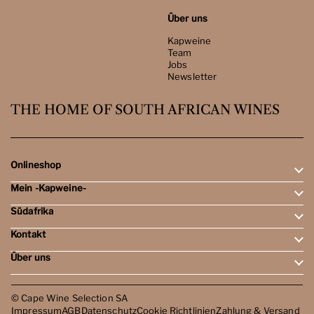
Über uns
Kapweine
Team
Jobs
Newsletter
THE HOME OF SOUTH AFRICAN WINES
Onlineshop
Mein -Kapweine-
Rotweine
Weissweine
Südafrika
Mein Konto
Schaumweine
Meine Bestellungen
Tasting-Sets
Kontakt
Weingebiete
Wunschliste
Dessert- & Port-Weine
Weingüter
Über uns
Öffnungszeiten
Weinbewertungen
Kontakt
Reisen
Kapweine
Team
© Cape Wine Selection SA
Jobs
Impressum
AGB
Datenschutz
Cookie Richtlinien
Zahlung & Versand