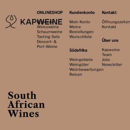
ONLINESHOP
Kundenkonto
Kontakt
Rotweine
Mein Konto
Öffnungszeite
Weissweine
Meine
Kontakt
Schaumweine
Bestellungen
Tasting-Sets
Wunschliste
Über uns
Dessert- &
Port-Weine
Kapweine
Südafrika
Team
Weingebiete
Jobs
Weingüter
Newsletter
Weinbewertungen
Reisen