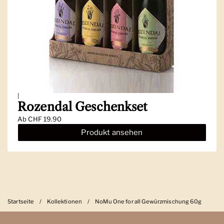
|
Rozendal Geschenkset
Ab
CHF 19.90
Produkt ansehen
Startseite
/
Kollektionen
/
NoMu One for all Gewürzmischung 60g