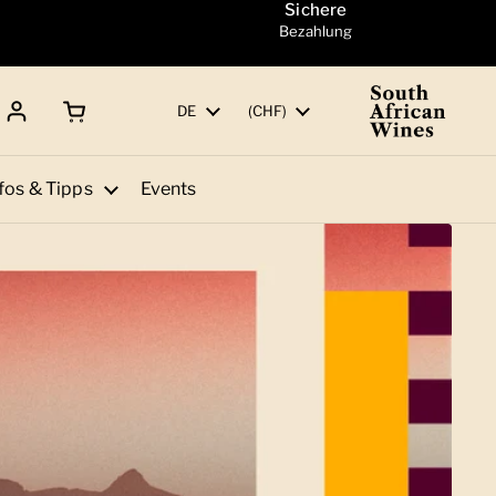
Sichere
Bezahlung
Warenkorb öffnen
Gesamtbetrag:
Sprache
DE
Land/Region
(CHF)
fos & Tipps
Events