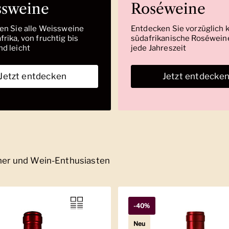
ssweine
Roséweine
den Sie alle Weissweine
Entdecken Sie vorzüglich 
rika, von fruchtig bis
südafrikanische Roséweine
nd leicht
jede Jahreszeit
Jetzt entdecken
Jetzt entdecke
nner und Wein-Enthusiasten
-40%
Neu