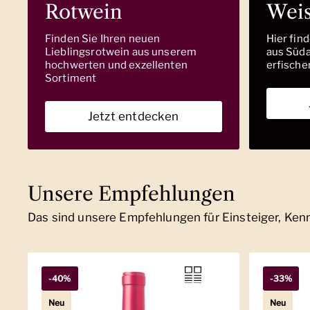
Rotwein
Wei
Finden Sie Ihren neuen
Hier fin
Lieblingsrotwein aus unserem
aus Südaf
hochwerten und exzellenten
erfische
Sortiment
Jetzt entdecken
Unsere Empfehlungen
Das sind unsere Empfehlungen für Einsteiger, Ke
-40%
-33%
Neu
Neu