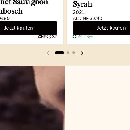
net Sauvignon
Syrah
enbosch
2021
6.90
Ab
CHF 32.90
Jetzt kaufen
Jetzt kaufen
r
Auf Lager
(CHF 0.00/l)
Vorherige Folie
Nächste Folie