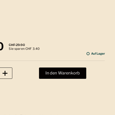
 Preis
0
Sale-Preis
CHF 29.90
Sie sparen CHF 3.40
Auf Lager
In den Warenkorb