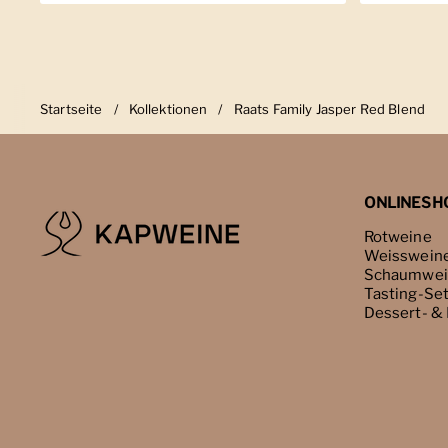
Startseite
/
Kollektionen
/
Raats Family Jasper Red Blend
ONLINESH
Rotweine
Weisswein
Schaumwei
Tasting-Se
Dessert- &