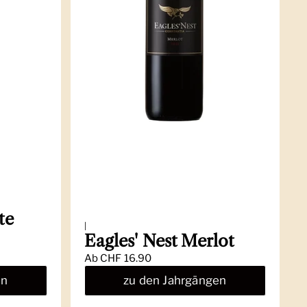
te
|
Eagles' Nest Merlot
Ab
CHF 16.90
en
zu den Jahrgängen