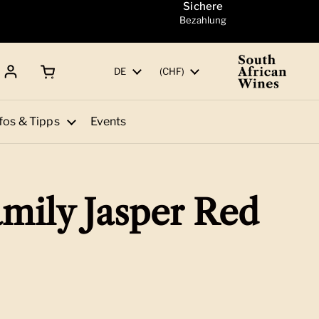
Sichere
Bezahlung
Warenkorb öffnen
Gesamtbetrag:
Sprache
DE
Land/Region
(CHF)
fos & Tipps
Events
amily Jasper Red