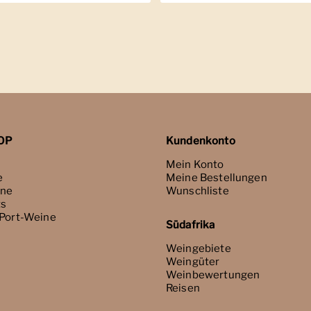
OP
Kundenkonto
Mein Konto
e
Meine Bestellungen
ne
Wunschliste
ts
 Port-Weine
Südafrika
Weingebiete
Weingüter
Weinbewertungen
Reisen