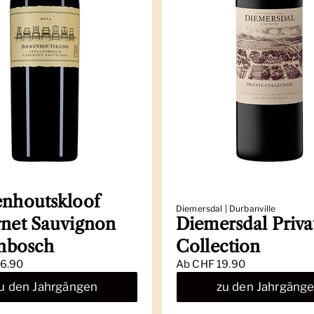
nhoutskloof
Diemersdal | Durbanville
net Sauvignon
Diemersdal Priva
enbosch
Collection
6.90
Ab
CHF 19.90
u den Jahrgängen
zu den Jahrgäng