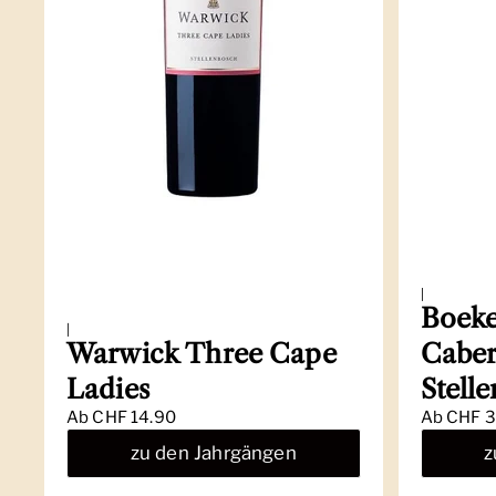
|
Boeke
|
Warwick Three Cape
Caber
Ladies
Stell
Ab
CHF 14.90
Ab
CHF 3
zu den Jahrgängen
z