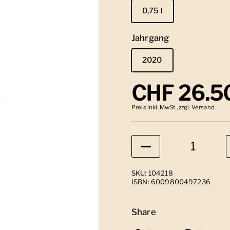
0,75 l
Jahrgang
2020
Regulärer
CHF 26.5
Preis inkl. MwSt., zzgl. Versand
Anzahl
SKU: 104218
ISBN: 6009800497236
Share