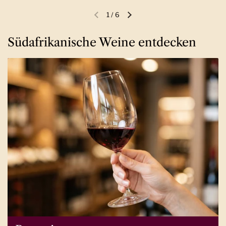
1
/
6
Vorherige Folie
Nächste Folie
Südafrikanische Weine entdecken