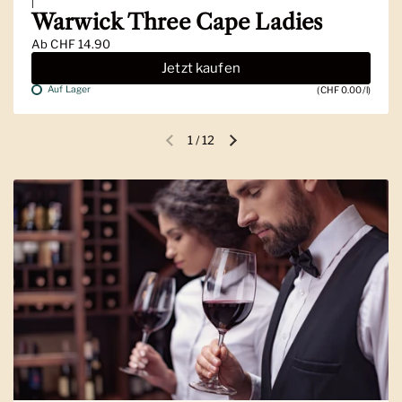
|
Warwick Three Cape Ladies
Ab
CHF 14.90
Jetzt kaufen
Auf Lager
(CHF 0.00/l)
1
/
12
Vorherige Folie
Nächste Folie