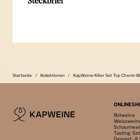
Steckbrief
Startseite
/
Kollektionen
/
KapWeine Killer Set Top Chenin Bl
ONLINESH
Rotweine
Weisswein
Schaumwei
Tasting-Se
Dessert- &