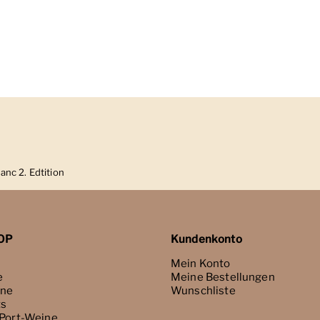
anc 2. Edtition
OP
Kundenkonto
Mein Konto
e
Meine Bestellungen
ne
Wunschliste
ts
 Port-Weine