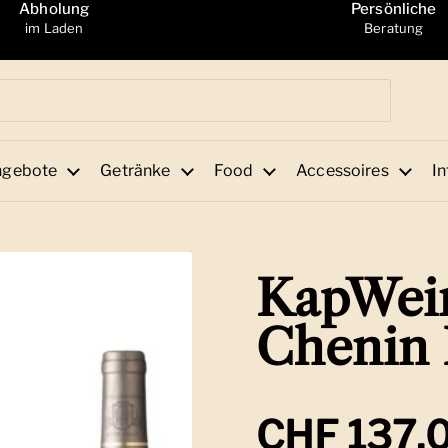
Abholung
Persönliche
im Laden
Beratung
ngebote
Getränke
Food
Accessoires
In
KapWein
Chenin B
Regulärer
CHF 137.