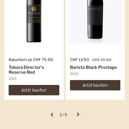
Regulärer Preis
Rabattiert ab CHF 75.00
Regulärer Preis
CHF 13.90
Sale-Preis
CHF 19.90
Tokara Director's
Barista Black Pinotage
Reserve Red
2023
2013
Jetzt kaufen
Jetzt kaufen
Weiter
1 / 5
Zurück