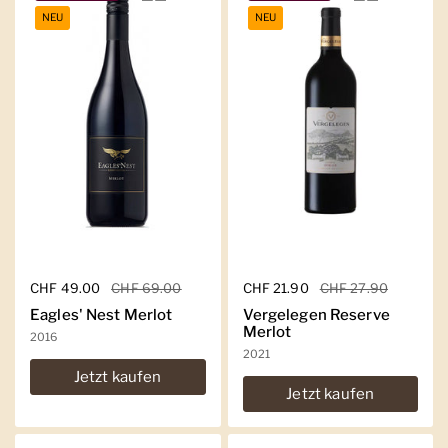
NEU
NEU
Regulärer Preis
CHF 49.00
Sale-Preis
CHF 69.00
Regulärer Preis
CHF 21.90
Sale-Preis
CHF 27.90
Eagles' Nest Merlot
Vergelegen Reserve
Merlot
2016
2021
Jetzt kaufen
Jetzt kaufen