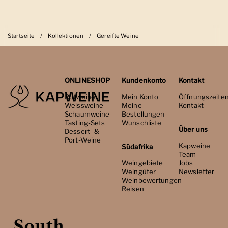
Startseite
/
Kollektionen
/
Gereifte Weine
ONLINESHOP
Kundenkonto
Kontakt
Rotweine
Mein Konto
Öffnungszeite
Weissweine
Meine
Kontakt
Schaumweine
Bestellungen
Tasting-Sets
Wunschliste
Über uns
Dessert- &
Port-Weine
Kapweine
Südafrika
Team
Weingebiete
Jobs
Weingüter
Newsletter
Weinbewertungen
Reisen