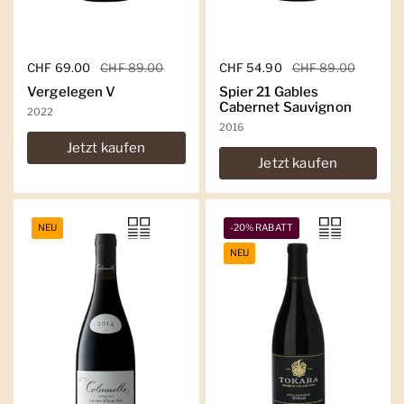
Regulärer Preis
CHF 69.00
Sale-Preis
CHF 89.00
Regulärer Preis
CHF 54.90
Sale-Preis
CHF 89.00
Vergelegen V
Spier 21 Gables
Cabernet Sauvignon
2022
2016
Jetzt kaufen
Jetzt kaufen
NEU
-20% RABATT
NEU