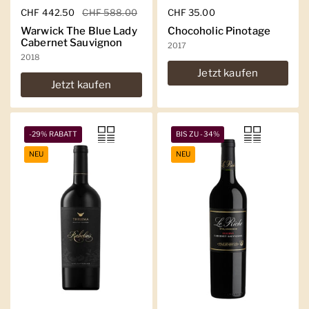
Regulärer Preis
CHF 442.50
Sale-Preis
CHF 588.00
Regulärer Preis
CHF 35.00
Warwick The Blue Lady
Chocoholic Pinotage
Cabernet Sauvignon
2017
2018
Jetzt kaufen
Jetzt kaufen
-29% RABATT
BIS ZU -34%
NEU
NEU