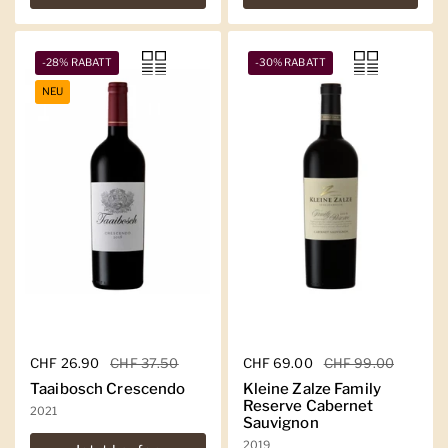
-28% RABATT
-30% RABATT
NEU
Regulärer Preis
CHF 26.90
Sale-Preis
CHF 37.50
Regulärer Preis
CHF 69.00
Sale-Preis
CHF 99.00
Taaibosch Crescendo
Kleine Zalze Family
Reserve Cabernet
2021
Sauvignon
2019