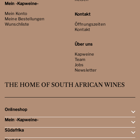
Mein -Kapweine-
Mein Konto
Kontakt
Meine Bestellungen
Wunschliste
Öffnungszeiten
Kontakt
Über uns
Kapweine
Team
Jobs
Newsletter
THE HOME OF SOUTH AFRICAN WINES
Onlineshop
Mein -Kapweine-
Rotweine
Weissweine
Südafrika
Mein Konto
Schaumweine
Meine Bestellungen
Tasting-Sets