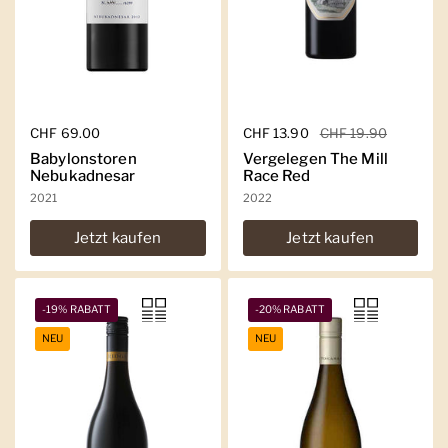
Regulärer Preis
CHF 69.00
Regulärer Preis
CHF 13.90
Sale-Preis
CHF 19.90
Babylonstoren
Vergelegen The Mill
Nebukadnesar
Race Red
2021
2022
Jetzt kaufen
Jetzt kaufen
-19% RABATT
-20% RABATT
NEU
NEU