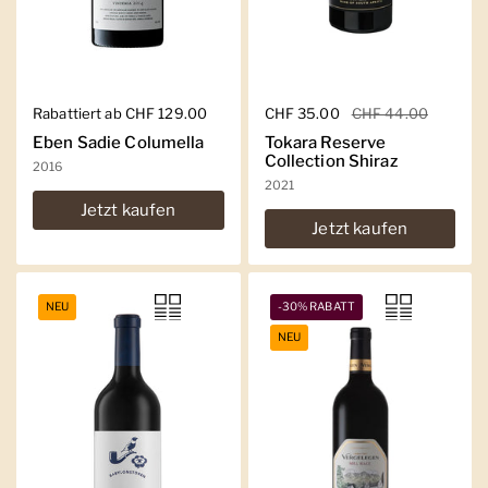
Regulärer Preis
Rabattiert ab CHF 129.00
Regulärer Preis
CHF 35.00
Sale-Preis
CHF 44.00
Eben Sadie Columella
Tokara Reserve
Collection Shiraz
2016
2021
Jetzt kaufen
Jetzt kaufen
NEU
-30% RABATT
NEU