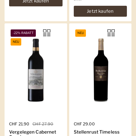
Jetzt kaufen
Jetzt kaufen
-22% RABATT
NEU
NEU
Regulärer Preis
CHF 21.90
Sale-Preis
CHF 27.90
Regulärer Preis
CHF 29.00
Vergelegen Cabernet
Stellenrust Timeless