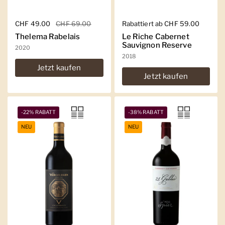
Regulärer Preis
CHF 49.00
Sale-Preis
CHF 69.00
Regulärer Preis
Rabattiert ab CHF 59.00
Thelema Rabelais
Le Riche Cabernet
Sauvignon Reserve
2020
2018
Jetzt kaufen
Jetzt kaufen
-22% RABATT
-38% RABATT
NEU
NEU