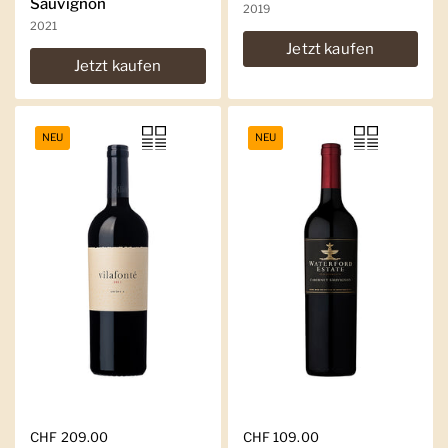
Sauvignon
2019
2021
Jetzt kaufen
Jetzt kaufen
NEU
NEU
Regulärer Preis
CHF 209.00
Regulärer Preis
CHF 109.00