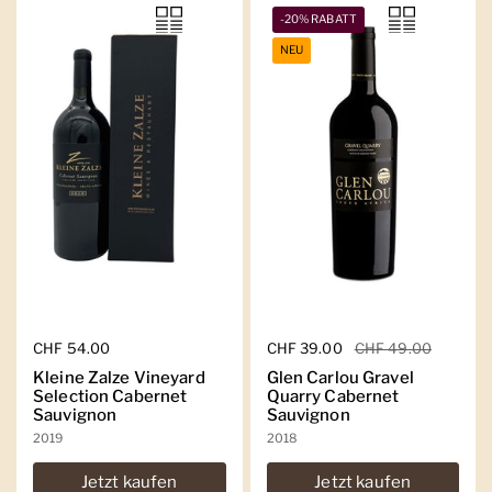
-20% RABATT
NEU
Regulärer Preis
CHF 54.00
Regulärer Preis
CHF 39.00
Sale-Preis
CHF 49.00
Kleine Zalze Vineyard
Glen Carlou Gravel
Selection Cabernet
Quarry Cabernet
Sauvignon
Sauvignon
2019
2018
Jetzt kaufen
Jetzt kaufen