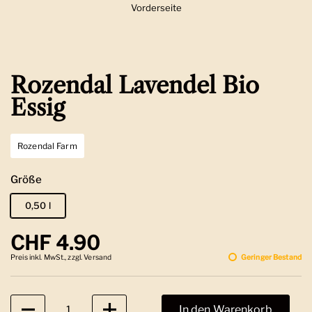
Vorderseite
Zeige Folie 1
Rozendal Lavendel Bio
Essig
Rozendal Farm
Größe
0,50 l
Regulärer Preis
CHF 4.90
Preis inkl. MwSt., zzgl. Versand
Geringer Bestand
Anzahl
In den Warenkorb