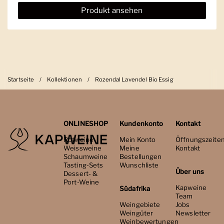
Produkt ansehen
Startseite
/
Kollektionen
/
Rozendal Lavendel Bio Essig
ONLINESHOP
Kundenkonto
Kontakt
Rotweine
Mein Konto
Öffnungszeite
Weissweine
Meine
Kontakt
Schaumweine
Bestellungen
Tasting-Sets
Wunschliste
Über uns
Dessert- &
Port-Weine
Kapweine
Südafrika
Team
Weingebiete
Jobs
Weingüter
Newsletter
Weinbewertungen