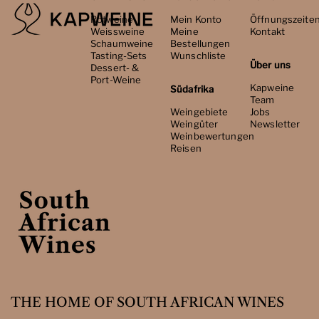
Rotweine
Mein Konto
Öffnungszeite
Weissweine
Meine
Kontakt
Schaumweine
Bestellungen
Tasting-Sets
Wunschliste
Über uns
Dessert- &
Port-Weine
Kapweine
Südafrika
Team
Weingebiete
Jobs
Weingüter
Newsletter
Weinbewertungen
Reisen
THE HOME OF SOUTH AFRICAN WINES