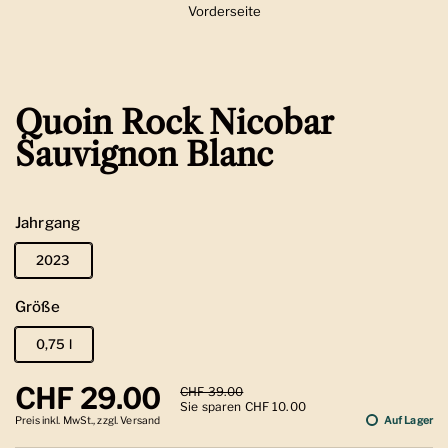
Vorderseite
Zeige Folie 1
Quoin Rock Nicobar
Sauvignon Blanc
Jahrgang
2023
Größe
0,75 l
Regulärer Preis
CHF 29.00
Sale-Preis
CHF 39.00
Sie sparen CHF 10.00
Preis inkl. MwSt., zzgl. Versand
Auf Lager