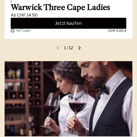
|
Warwick Three Cape Ladies
Ab
CHF 14.90
Jetzt kaufen
Auf Lager
(CHF 0.00/l)
1
/
12
Vorherige Folie
Nächste Folie