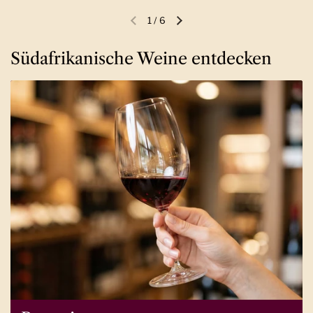
1
/
6
Vorherige Folie
Nächste Folie
Südafrikanische Weine entdecken