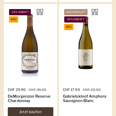
-23% RABATT
AUSVERKAUFT
NEU
-40% RABATT
NEU
Regulärer Preis
CHF 29.90
Sale-Preis
CHF 39.00
Regulärer Preis
CHF 17.90
Sale-Preis
CHF 29.90
DeMorgenzon Reserve
Gabrielskloof Amphora
Chardonnay
Sauvignon Blanc
Jetzt kaufen