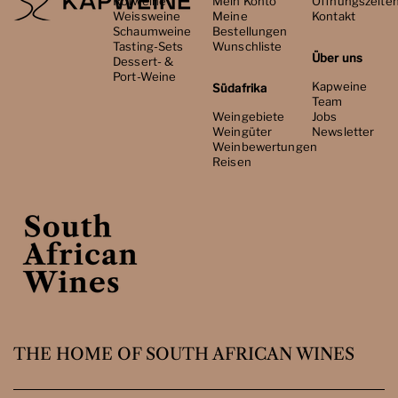
Rotweine
Mein Konto
Öffnungszeite
Weissweine
Meine
Kontakt
Schaumweine
Bestellungen
Tasting-Sets
Wunschliste
Über uns
Dessert- &
Port-Weine
Kapweine
Südafrika
Team
Weingebiete
Jobs
Weingüter
Newsletter
Weinbewertungen
Reisen
THE HOME OF SOUTH AFRICAN WINES