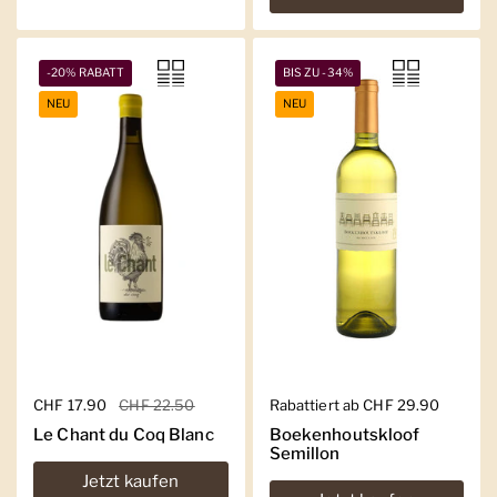
-20% RABATT
BIS ZU -34%
NEU
NEU
Regulärer Preis
CHF 17.90
Sale-Preis
CHF 22.50
Regulärer Preis
Rabattiert ab CHF 29.90
Le Chant du Coq Blanc
Boekenhoutskloof
Semillon
Jetzt kaufen