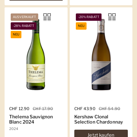
AUSVERKAUFT
-20% RABATT
-28% RABATT
NEU
NEU
Regulärer Preis
CHF 12.90
Sale-Preis
CHF 17.90
Regulärer Preis
CHF 43.90
Sale-Preis
CHF 54.90
Thelema Sauvignon
Kershaw Clonal
Blanc 2024
Selection Chardonnay
2024
Jetzt kaufen