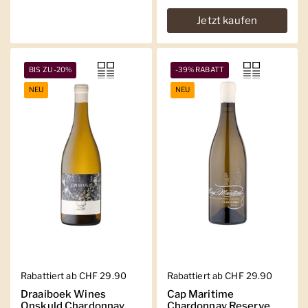
Jetzt kaufen
BIS ZU -20%
-39% RABATT
NEU
NEU
Regulärer Preis
Rabattiert ab CHF 29.90
Regulärer Preis
Rabattiert ab CHF 29.90
Draaiboek Wines
Cap Maritime
Onskuld Chardonnay
Chardonnay Reserve