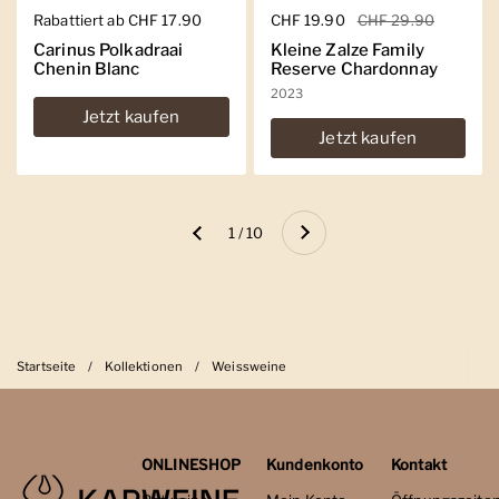
Regulärer Preis
Rabattiert ab CHF 17.90
Regulärer Preis
CHF 19.90
Sale-Preis
CHF 29.90
Carinus Polkadraai
Kleine Zalze Family
Chenin Blanc
Reserve Chardonnay
2023
Jetzt kaufen
Jetzt kaufen
Weiter
1 / 10
Zurück
Startseite
/
Kollektionen
/
Weissweine
ONLINESHOP
Kundenkonto
Kontakt