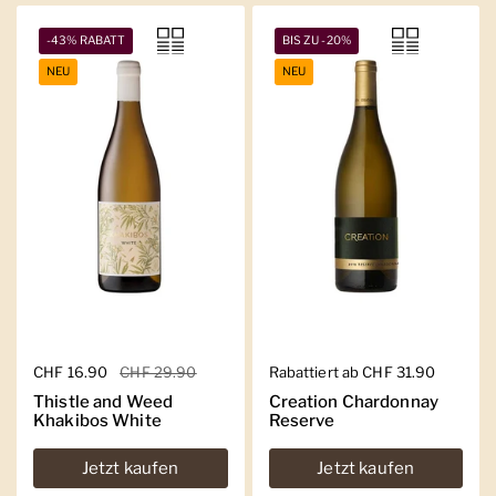
-43% RABATT
BIS ZU -20%
NEU
NEU
Regulärer Preis
CHF 16.90
Sale-Preis
CHF 29.90
Regulärer Preis
Rabattiert ab CHF 31.90
Thistle and Weed
Creation Chardonnay
Khakibos White
Reserve
Jetzt kaufen
Jetzt kaufen