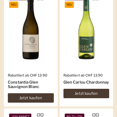
NEU
NEU
Regulärer Preis
Rabattiert ab CHF 13.90
Regulärer Preis
Rabattiert ab CHF 13.90
Constantia Glen
Glen Carlou Chardonnay
Sauvignon Blanc
Jetzt kaufen
Jetzt kaufen
-33% RABATT
BIS ZU -27%