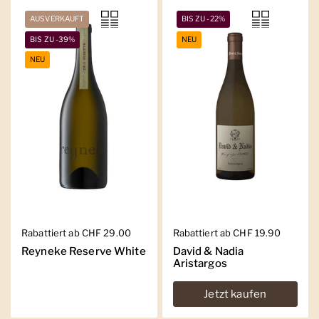
AUSVERKAUFT
BIS ZU -22%
BIS ZU -39%
NEU
NEU
Regulärer Preis
Rabattiert ab CHF 29.00
Regulärer Preis
Rabattiert ab CHF 19.90
Reyneke Reserve White
David & Nadia
Aristargos
Jetzt kaufen