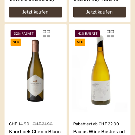
Jetzt kaufen
Jetzt kaufen
-32% RABATT
-41% RABATT
NEU
NEU
Regulärer Preis
CHF 14.90
Sale-Preis
CHF 21.90
Regulärer Preis
Rabattiert ab CHF 22.90
Knorhoek Chenin Blanc
Paulus Wine Bosberaad