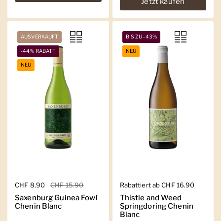
Jetzt kaufen
AUSVERKAUFT
BIS ZU -43%
-44% RABATT
NEU
NEU
Regulärer Preis
CHF 8.90
Sale-Preis
CHF 15.90
Regulärer Preis
Rabattiert ab CHF 16.90
Saxenburg Guinea Fowl
Thistle and Weed
Chenin Blanc
Springdoring Chenin
Blanc