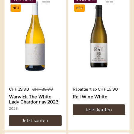
NEU
NEU
Regulärer Preis
CHF 19.90
Sale-Preis
CHF 29.90
Regulärer Preis
Rabattiert ab CHF 19.90
Warwick The White
Rall Wine White
Lady Chardonnay 2023
2023
Jetzt kaufen
Jetzt kaufen