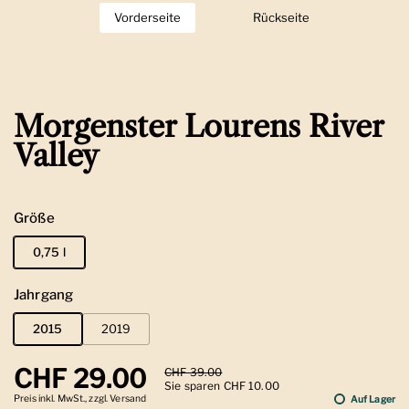
Vorderseite
Zeige Folie 1
Rückseite
Zeige Folie 2
Morgenster Lourens River
Valley
Größe
0,75 l
Jahrgang
2015
2019
Regulärer Preis
CHF 29.00
Sale-Preis
CHF 39.00
Sie sparen CHF 10.00
Preis inkl. MwSt., zzgl. Versand
Auf Lager