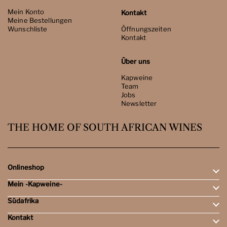
Mein Konto
Kontakt
Meine Bestellungen
Wunschliste
Öffnungszeiten
Kontakt
Über uns
Kapweine
Team
Jobs
Newsletter
THE HOME OF SOUTH AFRICAN WINES
Onlineshop
Mein -Kapweine-
Rotweine
Weissweine
Südafrika
Mein Konto
Schaumweine
Meine Bestellungen
Tasting-Sets
Kontakt
Weingebiete
Wunschliste
Dessert- & Port-Weine