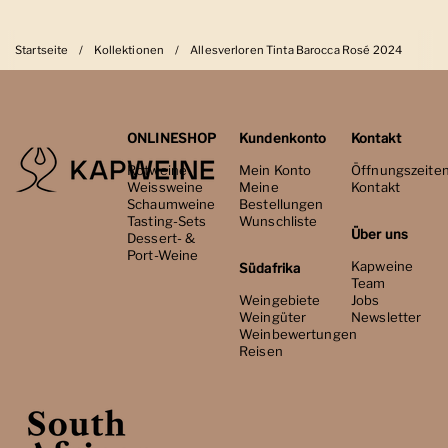
Startseite
/
Kollektionen
/
Allesverloren Tinta Barocca Rosé 2024
ONLINESHOP
Kundenkonto
Kontakt
Rotweine
Mein Konto
Öffnungszeite
Weissweine
Meine
Kontakt
Schaumweine
Bestellungen
Tasting-Sets
Wunschliste
Über uns
Dessert- &
Port-Weine
Kapweine
Südafrika
Team
Weingebiete
Jobs
Weingüter
Newsletter
Weinbewertungen
Reisen