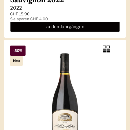
2022
Regulärer Preis
CHF 15.90
Sale-Preis
Sie sparen CHF 4.00
zu den Jahrgängen
-30%
Neu