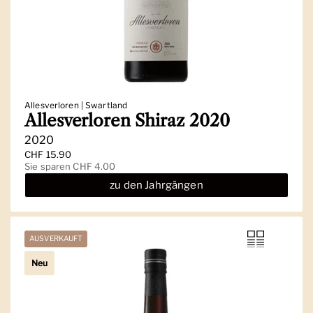
Allesverloren | Swartland
Allesverloren Shiraz 2020
2020
Regulärer Preis
CHF 15.90
Sale-Preis
Sie sparen CHF 4.00
zu den Jahrgängen
AUSVERKAUFT
Neu