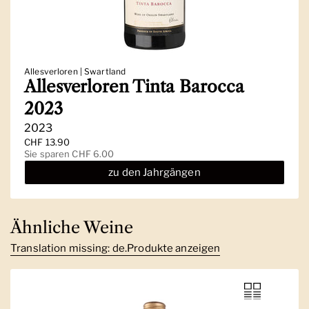
Allesverloren | Swartland
Allesverloren Tinta Barocca
2023
2023
Regulärer Preis
CHF 13.90
Sale-Preis
Sie sparen CHF 6.00
zu den Jahrgängen
Ähnliche Weine
Translation missing: de.Produkte anzeigen