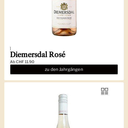
|
Diemersdal Rosé
Ab
CHF 11.90
zu den Jahrgängen