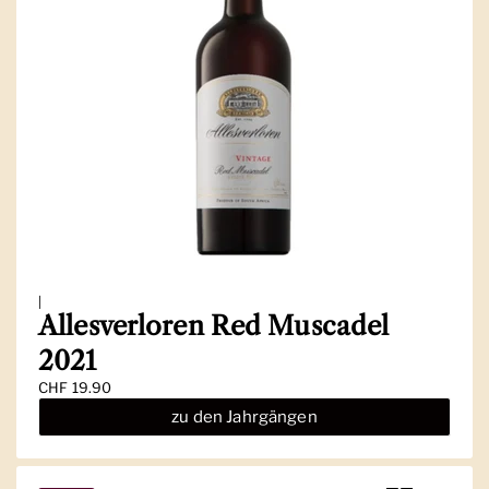
|
Allesverloren Red Muscadel
2021
Regulärer Preis
CHF 19.90
zu den Jahrgängen