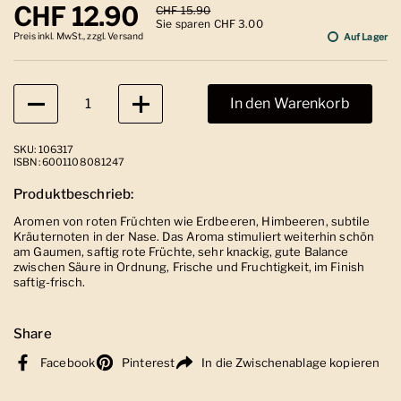
Regulärer Preis
CHF 12.90
Sale-Preis
CHF 15.90
Sie sparen CHF 3.00
Preis inkl. MwSt., zzgl. Versand
Auf Lager
Anzahl
In den Warenkorb
SKU: 106317
ISBN: 6001108081247
Produktbeschrieb:
Aromen von roten Früchten wie Erdbeeren, Himbeeren, subtile
Kräuternoten in der Nase. Das Aroma stimuliert weiterhin schön
am Gaumen, saftig rote Früchte, sehr knackig, gute Balance
zwischen Säure in Ordnung, Frische und Fruchtigkeit, im Finish
saftig-frisch.
Share
Facebook
Pinterest
In die Zwischenablage kopieren