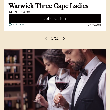
|
Warwick Three Cape Ladies
Ab
CHF 14.90
Jetzt kaufen
Auf Lager
(CHF 0.00/l)
1
/
12
Vorherige Folie
Nächste Folie