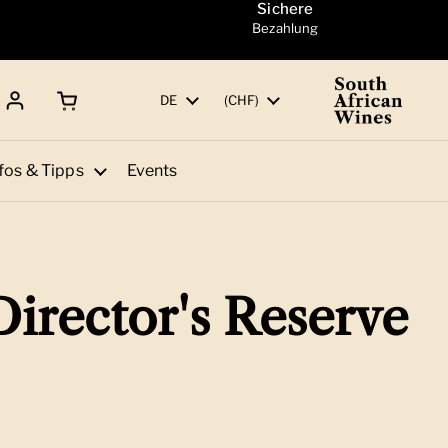
Sichere
Bezahlung
Warenkorb öffnen
Gesamtbetrag:
Sprache
DE
Land/Region
(CHF)
fos & Tipps
Events
irector's Reserve