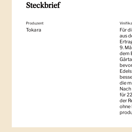
Steckbrief
Produzent
Vinifik
Tokara
Für d
aus d
Ertra
9. Mä
dem E
Gärta
bevor
Edels
besse
die m
Nach 
für 2
der R
ohne 
produ