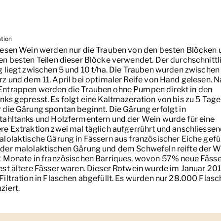
ation
iesen Wein werden nur die Trauben von den besten Blöcken 
en besten Teilen dieser Blöcke verwendet. Der durchschnittl
g liegt zwischen 5 und 10 t/ha. Die Trauben wurden zwische
rz und dem 11. April bei optimaler Reife von Hand gelesen. 
ntrappen werden die Trauben ohne Pumpen direkt in den
nks gepresst. Es folgt eine Kaltmazeration von bis zu 5 Tag
 die Gärung spontan beginnt. Die Gärung erfolgt in
tahltanks und Holzfermentern und der Wein wurde für eine
re Extraktion zwei mal täglich aufgerrührt und anschliessen
alolaktische Gärung in Fässern aus französischer Eiche gefül
der malolaktischen Gärung und dem Schwefeln reifte der W
2 Monate in französischen Barriques, wovon 57% neue Fäss
est ältere Fässer waren. Dieser Rotwein wurde im Januar 20
Filtration in Flaschen abgefüllt. Es wurden nur 28.000 Flas
ziert.