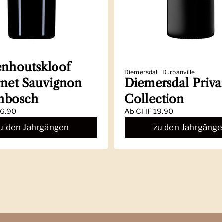
nhoutskloof
Diemersdal | Durbanville
net Sauvignon
Diemersdal Priva
enbosch
Collection
6.90
Ab
CHF 19.90
u den Jahrgängen
zu den Jahrgäng