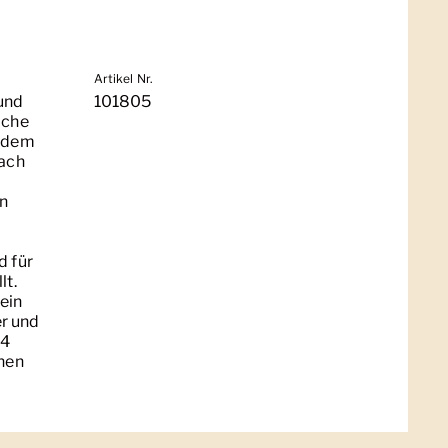
Artikel Nr.
und
101805
iche
n dem
Nach
en
d für
lt.
ein
er und
14
chen