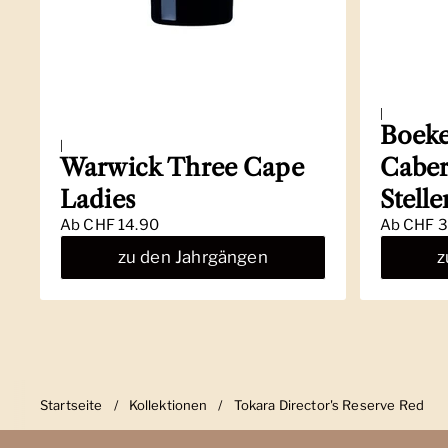
|
Boeke
|
Warwick Three Cape
Caber
Ladies
Stell
Ab
CHF 14.90
Ab
CHF 3
zu den Jahrgängen
z
Startseite
/
Kollektionen
/
Tokara Director's Reserve Red