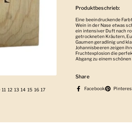
Produktbeschrieb:
Eine beeindruckende Farbt
Wein in der Nase etwas sch
ein intensiver Duft nach 
getrockneten Kräutern, Euk
Gaumen geradlinig und kla
Johannisbeeren zeigen ihr
Fruchtexplosion die perfe
Abgang zu einem schönen 
Share
Facebook
Pinteres
e 7
Folie 8
ge Folie 9
0
eige Folie 10
11
Zeige Folie 11
12
Zeige Folie 12
13
Zeige Folie 13
14
Zeige Folie 14
15
Zeige Folie 15
16
Zeige Folie 16
17
Zeige Folie 17