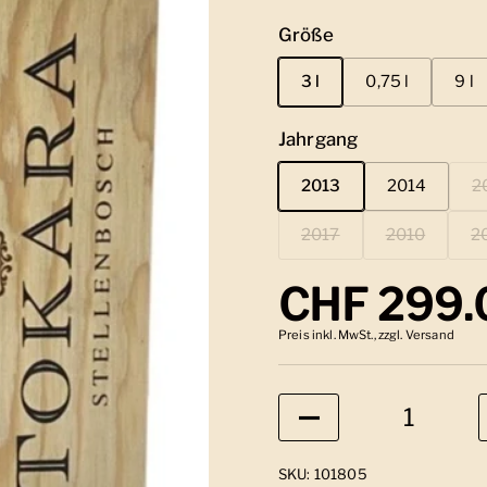
Größe
3 l
0,75 l
9 l
Jahrgang
2013
2014
2
2017
2010
2
Regulärer
CHF 299.
Preis inkl. MwSt., zzgl. Versand
Anzahl
SKU: 101805