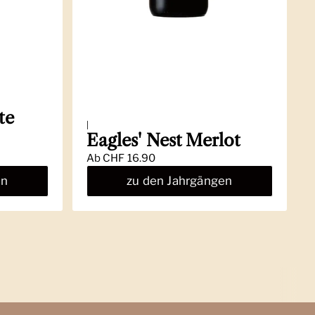
te
|
Eagles' Nest Merlot
Ab
CHF 16.90
en
zu den Jahrgängen