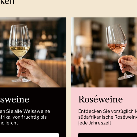
cken
ssweine
Roséweine
den Sie alle Weissweine
Entdecken Sie vorzüglich 
rika, von fruchtig bis
südafrikanische Roséweine
nd leicht
jede Jahreszeit