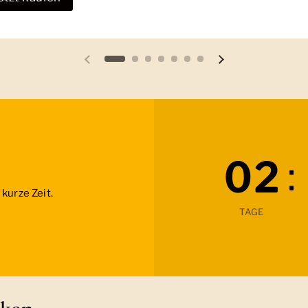
Vorherige Folie
Nächste Folie
:
0
2
kurze Zeit.
TAGE