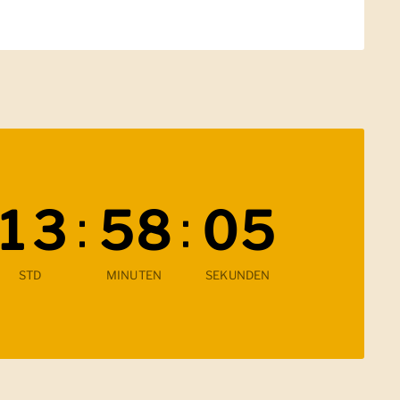
:
:
1
3
5
8
0
4
Verbleibende Zeit
STD
MINUTEN
SEKUNDEN