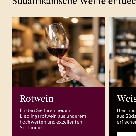
Südafrikanische Weine entde
Rotwein
Wei
Finden Sie Ihren neuen
Hier fin
Lieblingsrotwein aus unserem
aus Südaf
hochwerten und exzellenten
erfische
Sortiment