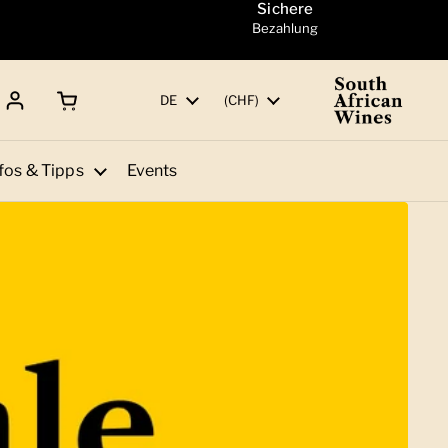
Sichere
Bezahlung
Warenkorb öffnen
Gesamtbetrag:
Sprache
DE
Land/Region
(CHF)
fos & Tipps
Events