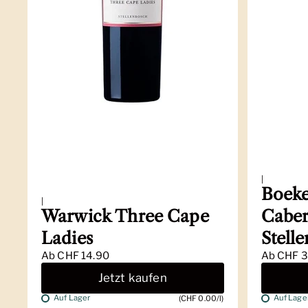
|
Boeke
|
Warwick Three Cape
Caber
Ladies
Stell
Ab
CHF 14.90
Ab
CHF 3
Jetzt kaufen
Auf Lager
Auf Lage
(CHF 0.00/l)