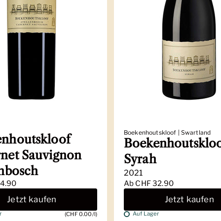
Boekenhoutskloof | Swartland
nhoutskloof
Boekenhoutsklo
net Sauvignon
Syrah
enbosch
2021
4.90
Ab
CHF 32.90
Jetzt kaufen
Jetzt kaufen
r
Auf Lager
(CHF 0.00/l)