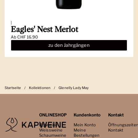
|
Eagles' Nest Merlot
Ab
CHF 16.90
zu den Jahrgängen
Startseite
/
Kollektionen
/
Glenelly Lady May
ONLINESHOP
Kundenkonto
Kontakt
Rotweine
Mein Konto
Öffnungszeite
Weissweine
Meine
Kontakt
Schaumweine
Bestellungen