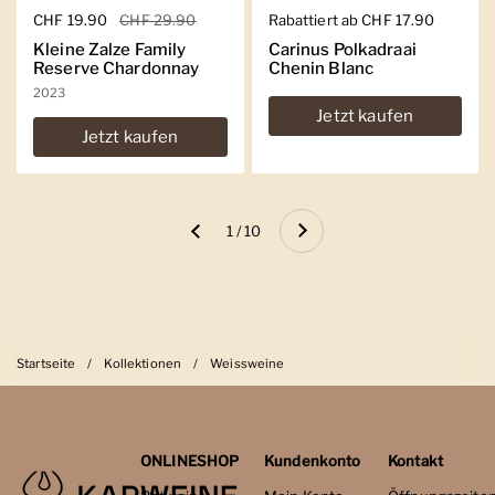
Regulärer Preis
CHF 19.90
Sale-Preis
CHF 29.90
Regulärer Preis
Rabattiert ab CHF 17.90
Kleine Zalze Family
Carinus Polkadraai
Reserve Chardonnay
Chenin Blanc
2023
Jetzt kaufen
Jetzt kaufen
Weiter
1 / 10
Zurück
Startseite
/
Kollektionen
/
Weissweine
ONLINESHOP
Kundenkonto
Kontakt