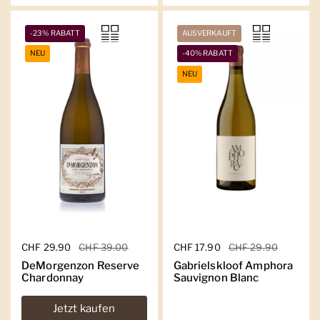
-23% RABATT
AUSVERKAUFT
NEU
-40% RABATT
NEU
Regulärer Preis
CHF 29.90
Sale-Preis
CHF 39.00
Regulärer Preis
CHF 17.90
Sale-Preis
CHF 29.90
DeMorgenzon Reserve
Gabrielskloof Amphora
Chardonnay
Sauvignon Blanc
Jetzt kaufen