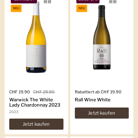
NEU
NEU
Regulärer Preis
CHF 19.90
Sale-Preis
CHF 29.90
Regulärer Preis
Rabattiert ab CHF 19.90
Warwick The White
Rall Wine White
Lady Chardonnay 2023
2023
Jetzt kaufen
Jetzt kaufen