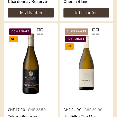
Chardonnay Reserve
Chenin Blanc
Jetzt kaufen
Jetzt kaufen
-20% RABATT
AUSVERKAUFT
NEU
-17% RABATT
NEU
Regulärer Preis
CHF 17.90
Sale-Preis
CHF 22.50
Regulärer Preis
CHF 24.90
Sale-Preis
CHF 29.90
Tokara Reserve
Uva Mira The Mira