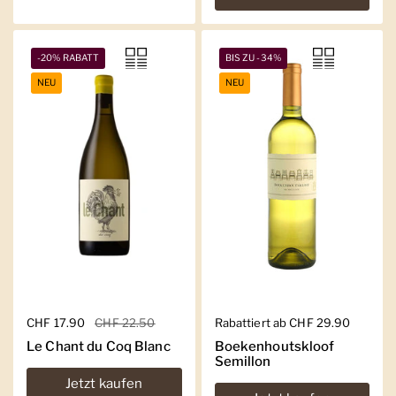
-20% RABATT
BIS ZU -34%
NEU
NEU
Regulärer Preis
CHF 17.90
Sale-Preis
CHF 22.50
Regulärer Preis
Rabattiert ab CHF 29.90
Le Chant du Coq Blanc
Boekenhoutskloof
Semillon
Jetzt kaufen