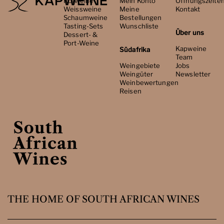
Rotweine
Mein Konto
Öffnungszeite
Weissweine
Meine
Kontakt
Schaumweine
Bestellungen
Tasting-Sets
Wunschliste
Über uns
Dessert- &
Port-Weine
Kapweine
Südafrika
Team
Weingebiete
Jobs
Weingüter
Newsletter
Weinbewertungen
Reisen
THE HOME OF SOUTH AFRICAN WINES