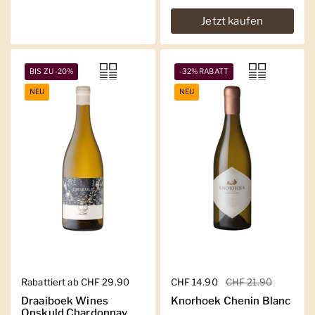
Jetzt kaufen
BIS ZU -20%
-32% RABATT
NEU
NEU
Regulärer Preis
Rabattiert ab CHF 29.90
Regulärer Preis
CHF 14.90
Sale-Preis
CHF 21.90
Draaiboek Wines
Knorhoek Chenin Blanc
Onskuld Chardonnay