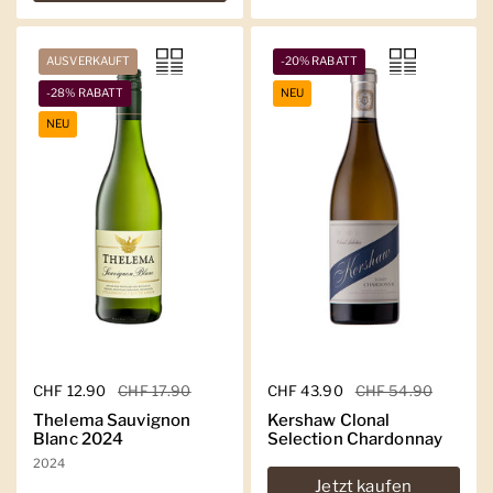
AUSVERKAUFT
-20% RABATT
-28% RABATT
NEU
NEU
Regulärer Preis
CHF 12.90
Sale-Preis
CHF 17.90
Regulärer Preis
CHF 43.90
Sale-Preis
CHF 54.90
Thelema Sauvignon
Kershaw Clonal
Blanc 2024
Selection Chardonnay
2024
Jetzt kaufen