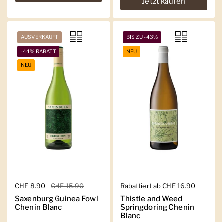
Jetzt kaufen
AUSVERKAUFT
BIS ZU -43%
-44% RABATT
NEU
NEU
Regulärer Preis
CHF 8.90
Sale-Preis
CHF 15.90
Regulärer Preis
Rabattiert ab CHF 16.90
Saxenburg Guinea Fowl
Thistle and Weed
Chenin Blanc
Springdoring Chenin
Blanc