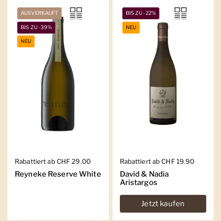
AUSVERKAUFT
BIS ZU -22%
BIS ZU -39%
NEU
NEU
Regulärer Preis
Rabattiert ab CHF 29.00
Regulärer Preis
Rabattiert ab CHF 19.90
Reyneke Reserve White
David & Nadia
Aristargos
Jetzt kaufen