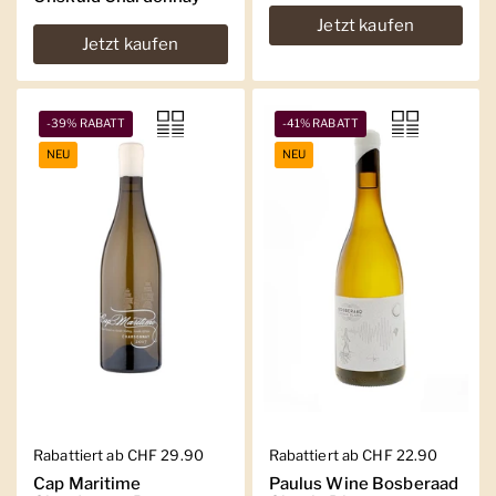
Jetzt kaufen
Jetzt kaufen
-39% RABATT
-41% RABATT
NEU
NEU
Regulärer Preis
Rabattiert ab CHF 29.90
Regulärer Preis
Rabattiert ab CHF 22.90
Cap Maritime
Paulus Wine Bosberaad