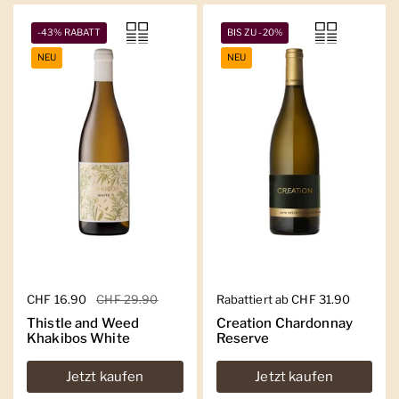
-43% RABATT
BIS ZU -20%
NEU
NEU
Regulärer Preis
CHF 16.90
Sale-Preis
CHF 29.90
Regulärer Preis
Rabattiert ab CHF 31.90
Thistle and Weed
Creation Chardonnay
Khakibos White
Reserve
Jetzt kaufen
Jetzt kaufen