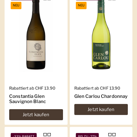
NEU
NEU
Regulärer Preis
Rabattiert ab CHF 13.90
Regulärer Preis
Rabattiert ab CHF 13.90
Constantia Glen
Glen Carlou Chardonnay
Sauvignon Blanc
Jetzt kaufen
Jetzt kaufen
-33% RABATT
BIS ZU -27%