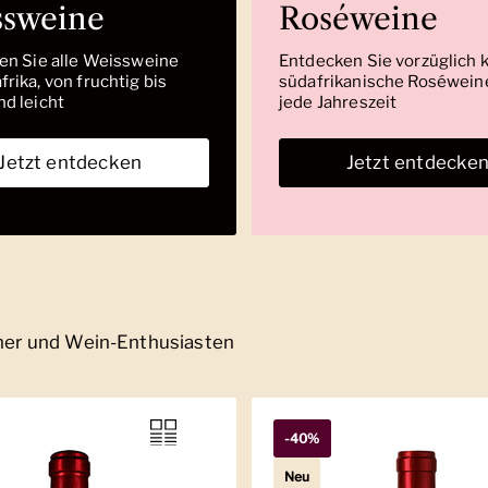
ssweine
Roséweine
den Sie alle Weissweine
Entdecken Sie vorzüglich 
rika, von fruchtig bis
südafrikanische Roséweine
nd leicht
jede Jahreszeit
Jetzt entdecken
Jetzt entdecke
nner und Wein-Enthusiasten
-40%
Neu