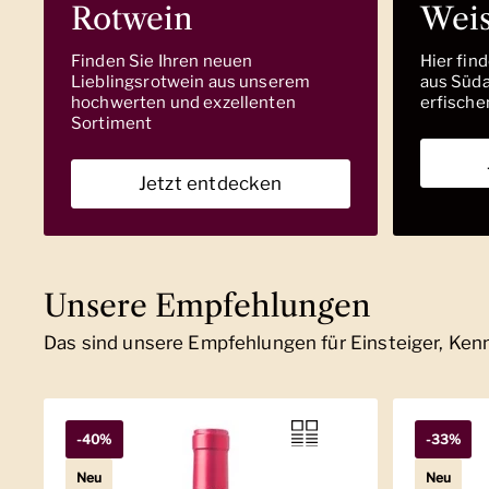
Rotwein
Wei
Finden Sie Ihren neuen
Hier fin
Lieblingsrotwein aus unserem
aus Südaf
hochwerten und exzellenten
erfische
Sortiment
Jetzt entdecken
Unsere Empfehlungen
Das sind unsere Empfehlungen für Einsteiger, Ke
-40%
-33%
Neu
Neu