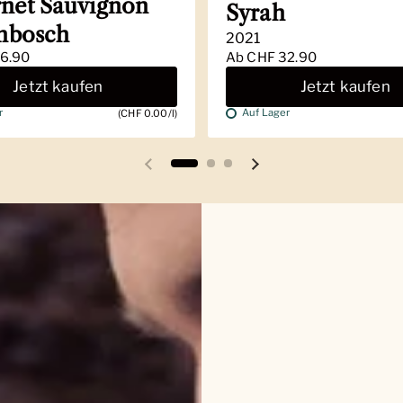
net Sauvignon
Syrah
enbosch
2021
6.90
Ab
CHF 32.90
Jetzt kaufen
Jetzt kaufen
r
Auf Lager
(CHF 0.00/l)
Vorherige Folie
Nächste Folie