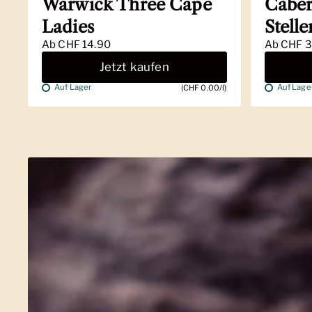
Warwick Three Cape
Caber
Ladies
Stell
Ab
CHF 14.90
Ab
CHF 3
Jetzt kaufen
Auf Lager
Auf Lage
(CHF 0.00/l)