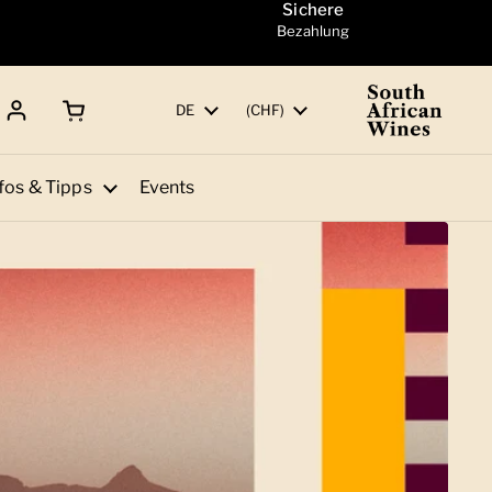
Sichere
Bezahlung
Warenkorb öffnen
Gesamtbetrag:
Sprache
DE
Land/Region
(CHF)
fos & Tipps
Events