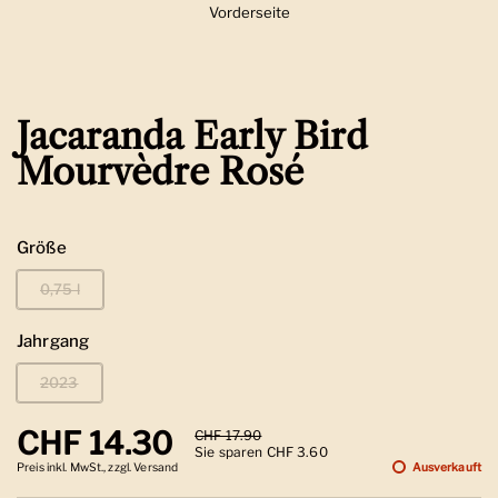
Vorderseite
Zeige Folie 1
Jacaranda Early Bird
Mourvèdre Rosé
Größe
0,75 l
Jahrgang
2023
Regulärer Preis
CHF 14.30
Sale-Preis
CHF 17.90
Sie sparen CHF 3.60
Preis inkl. MwSt., zzgl. Versand
Ausverkauft