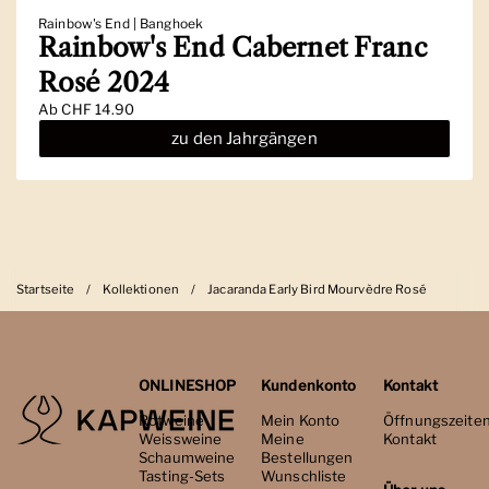
Rainbow's End | Banghoek
Rainbow's End Cabernet Franc
Rosé 2024
Ab
CHF 14.90
zu den Jahrgängen
Startseite
/
Kollektionen
/
Jacaranda Early Bird Mourvèdre Rosé
ONLINESHOP
Kundenkonto
Kontakt
Rotweine
Mein Konto
Öffnungszeite
Weissweine
Meine
Kontakt
Schaumweine
Bestellungen
Tasting-Sets
Wunschliste