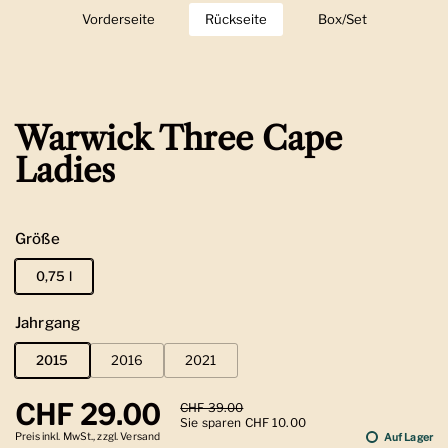
Vorderseite
Zeige Folie 1
Rückseite
Zeige Folie 2
Box/Set
Zeige Folie 3
Warwick Three Cape
Ladies
Größe
0,75 l
Jahrgang
2015
2016
2021
Regulärer Preis
CHF 29.00
Sale-Preis
CHF 39.00
Sie sparen CHF 10.00
Preis inkl. MwSt., zzgl. Versand
Auf Lager