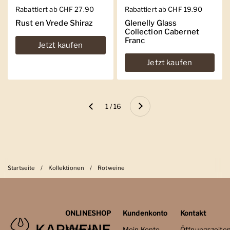
Regulärer Preis
Rabattiert ab CHF 27.90
Regulärer Preis
Rabattiert ab CHF 19.90
Rust en Vrede Shiraz
Glenelly Glass
Collection Cabernet
Franc
Jetzt kaufen
Jetzt kaufen
Weiter
1 / 16
Zurück
Startseite
/
Kollektionen
/
Rotweine
ONLINESHOP
Kundenkonto
Kontakt
Rotweine
Mein Konto
Öffnungszeite