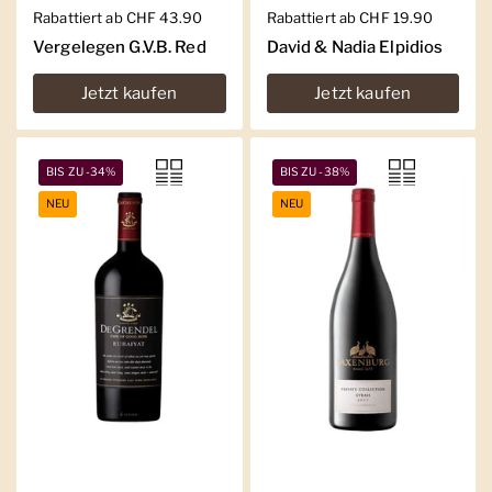
Regulärer Preis
Rabattiert ab CHF 43.90
Regulärer Preis
Rabattiert ab CHF 19.90
Vergelegen G.V.B. Red
David & Nadia Elpidios
Jetzt kaufen
Jetzt kaufen
BIS ZU -34%
BIS ZU -38%
NEU
NEU