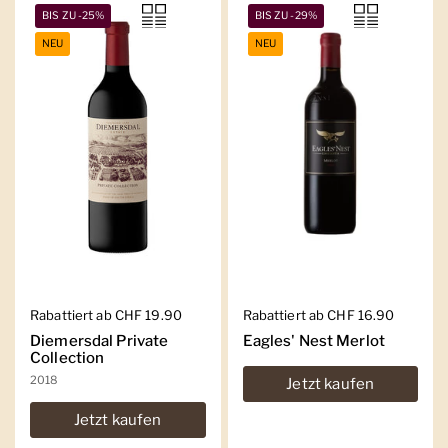
BIS ZU -25%
BIS ZU -29%
NEU
NEU
Regulärer Preis
Rabattiert ab CHF 19.90
Regulärer Preis
Rabattiert ab CHF 16.90
Diemersdal Private
Eagles' Nest Merlot
Collection
2018
Jetzt kaufen
Jetzt kaufen