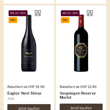
BIS ZU -45%
BIS ZU -29%
NEU
NEU
Regulärer Preis
Rabattiert ab CHF 19.90
Regulärer Preis
Rabattiert ab CHF 21.90
Eagles' Nest Shiraz
Vergelegen Reserve
Merlot
2016
Jetzt kaufen
Jetzt kaufen