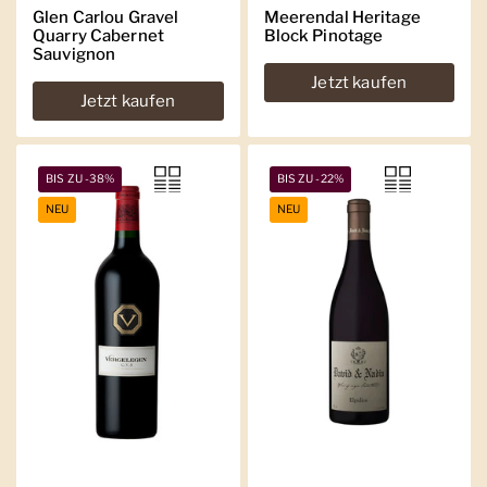
Glen Carlou Gravel
Meerendal Heritage
Quarry Cabernet
Block Pinotage
Sauvignon
Jetzt kaufen
Jetzt kaufen
BIS ZU -38%
BIS ZU -22%
NEU
NEU