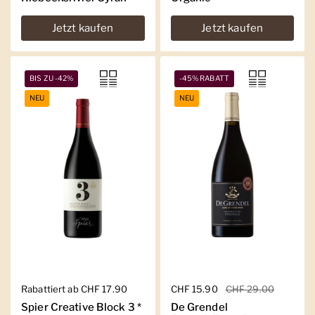
Jetzt kaufen
Jetzt kaufen
BIS ZU -42%
-45% RABATT
NEU
NEU
Regulärer Preis
Rabattiert ab CHF 17.90
Regulärer Preis
CHF 15.90
Sale-Preis
CHF 29.00
Spier Creative Block 3 *
De Grendel