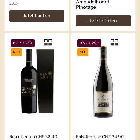
Amandelboord
2016
Pinotage
Jetzt kaufen
Jetzt kaufen
BIS ZU -23%
BIS ZU -29%
NEU
NEU
Regulärer Preis
Rabattiert ab CHF 32.90
Regulärer Preis
Rabattiert ab CHF 34.90