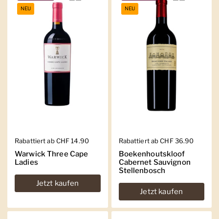
NEU
NEU
Regulärer Preis
Rabattiert ab CHF 14.90
Regulärer Preis
Rabattiert ab CHF 36.90
Warwick Three Cape
Boekenhoutskloof
Ladies
Cabernet Sauvignon
Stellenbosch
Jetzt kaufen
Jetzt kaufen