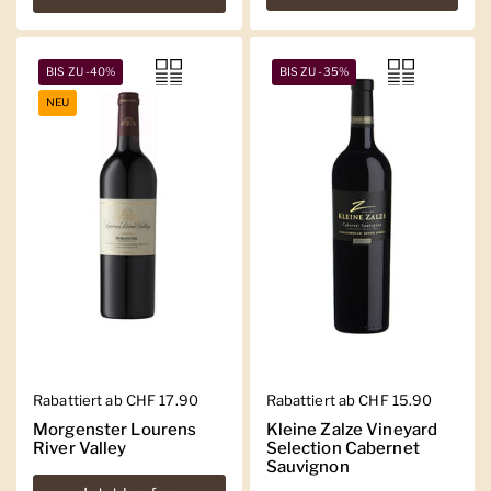
BIS ZU -40%
BIS ZU -35%
NEU
Regulärer Preis
Rabattiert ab CHF 17.90
Regulärer Preis
Rabattiert ab CHF 15.90
Morgenster Lourens
Kleine Zalze Vineyard
River Valley
Selection Cabernet
Sauvignon