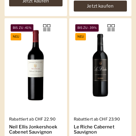
Jetzt kaufen
Jetzt kaufen
BIS ZU -41%
BIS ZU -39%
NEU
NEU
Regulärer Preis
Rabattiert ab CHF 22.90
Regulärer Preis
Rabattiert ab CHF 23.90
Neil Ellis Jonkershoek
Le Riche Cabernet
Cabenet Sauvignon
Sauvignon