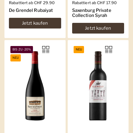
Regulärer Preis
Rabattiert ab CHF 29.90
Regulärer Preis
Rabattiert ab CHF 17.90
De Grendel Rubaiyat
Saxenburg Private
Collection Syrah
Jetzt kaufen
Jetzt kaufen
BIS ZU -20%
NEU
NEU