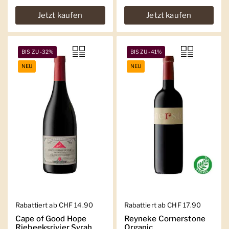
Jetzt kaufen
Jetzt kaufen
BIS ZU -32%
BIS ZU -41%
NEU
NEU
Regulärer Preis
Rabattiert ab CHF 14.90
Regulärer Preis
Rabattiert ab CHF 17.90
Cape of Good Hope
Reyneke Cornerstone
Riebeeksrivier Syrah
Organic