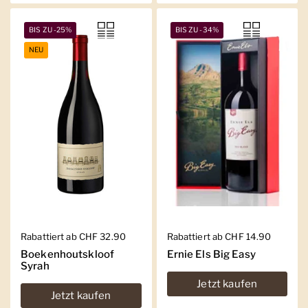
BIS ZU -25%
BIS ZU -34%
NEU
Regulärer Preis
Rabattiert ab CHF 32.90
Regulärer Preis
Rabattiert ab CHF 14.90
Boekenhoutskloof
Ernie Els Big Easy
Syrah
Jetzt kaufen
Jetzt kaufen