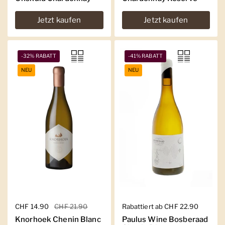
Jetzt kaufen
Jetzt kaufen
-32% RABATT
-41% RABATT
NEU
NEU
Regulärer Preis
CHF 14.90
Sale-Preis
CHF 21.90
Regulärer Preis
Rabattiert ab CHF 22.90
Knorhoek Chenin Blanc
Paulus Wine Bosberaad