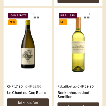
-20% RABATT
BIS ZU -34%
NEU
NEU
Regulärer Preis
CHF 17.90
Sale-Preis
CHF 22.50
Regulärer Preis
Rabattiert ab CHF 29.90
Le Chant du Coq Blanc
Boekenhoutskloof
Semillon
Jetzt kaufen