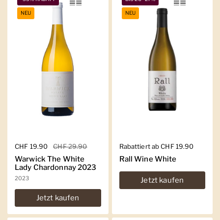
NEU
NEU
Regulärer Preis
CHF 19.90
Sale-Preis
CHF 29.90
Regulärer Preis
Rabattiert ab CHF 19.90
Warwick The White
Rall Wine White
Lady Chardonnay 2023
2023
Jetzt kaufen
Jetzt kaufen