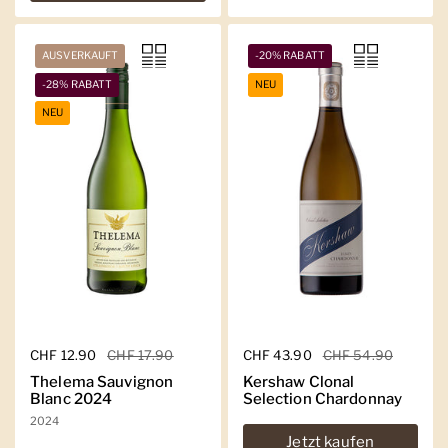
AUSVERKAUFT
-20% RABATT
-28% RABATT
NEU
NEU
Regulärer Preis
CHF 12.90
Sale-Preis
CHF 17.90
Regulärer Preis
CHF 43.90
Sale-Preis
CHF 54.90
Thelema Sauvignon
Kershaw Clonal
Blanc 2024
Selection Chardonnay
2024
Jetzt kaufen