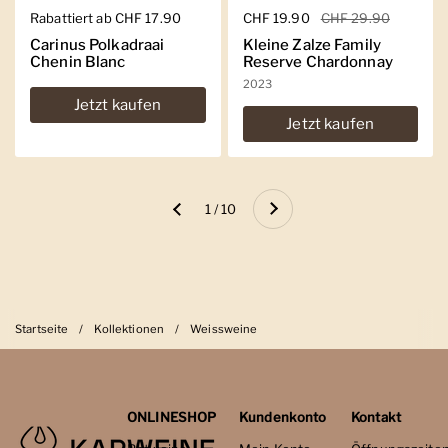
Regulärer Preis
Rabattiert ab CHF 17.90
Regulärer Preis
CHF 19.90
Sale-Preis
CHF 29.90
Carinus Polkadraai
Kleine Zalze Family
Chenin Blanc
Reserve Chardonnay
2023
Jetzt kaufen
Jetzt kaufen
Weiter
1 / 10
Zurück
Startseite
/
Kollektionen
/
Weissweine
ONLINESHOP
Kundenkonto
Kontakt