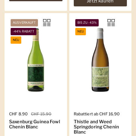
Jetzt kaufen
AUSVERKAUFT
BIS ZU -43%
-44% RABATT
NEU
NEU
Regulärer Preis
CHF 8.90
Sale-Preis
CHF 15.90
Regulärer Preis
Rabattiert ab CHF 16.90
Saxenburg Guinea Fowl
Thistle and Weed
Chenin Blanc
Springdoring Chenin
Blanc