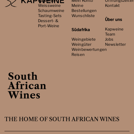
Rotweine
Mein Konto
Öffnungszeite
Weissweine
Meine
Kontakt
Schaumweine
Bestellungen
Tasting-Sets
Wunschliste
Über uns
Dessert- &
Port-Weine
Kapweine
Südafrika
Team
Weingebiete
Jobs
Weingüter
Newsletter
Weinbewertungen
Reisen
THE HOME OF SOUTH AFRICAN WINES