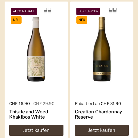
-43% RABATT
BIS ZU -20%
NEU
NEU
Regulärer Preis
CHF 16.90
Sale-Preis
CHF 29.90
Regulärer Preis
Rabattiert ab CHF 31.90
Thistle and Weed
Creation Chardonnay
Khakibos White
Reserve
Jetzt kaufen
Jetzt kaufen