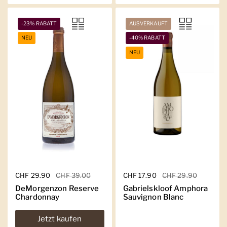
-23% RABATT
AUSVERKAUFT
NEU
-40% RABATT
NEU
Regulärer Preis
CHF 29.90
Sale-Preis
CHF 39.00
Regulärer Preis
CHF 17.90
Sale-Preis
CHF 29.90
DeMorgenzon Reserve
Gabrielskloof Amphora
Chardonnay
Sauvignon Blanc
Jetzt kaufen