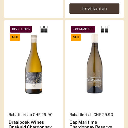
Jetzt kaufen
BIS ZU -20%
-39% RABATT
NEU
NEU
Regulärer Preis
Rabattiert ab CHF 29.90
Regulärer Preis
Rabattiert ab CHF 29.90
Draaiboek Wines
Cap Maritime
Onskuld Chardonnay
Chardonnay Reserve