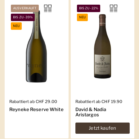
AUSVERKAUFT
BIS ZU -22%
BIS ZU -39%
NEU
NEU
Regulärer Preis
Rabattiert ab CHF 29.00
Regulärer Preis
Rabattiert ab CHF 19.90
Reyneke Reserve White
David & Nadia
Aristargos
Jetzt kaufen