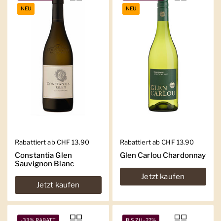
NEU
NEU
Regulärer Preis
Rabattiert ab CHF 13.90
Regulärer Preis
Rabattiert ab CHF 13.90
Constantia Glen
Glen Carlou Chardonnay
Sauvignon Blanc
Jetzt kaufen
Jetzt kaufen
-33% RABATT
BIS ZU -27%