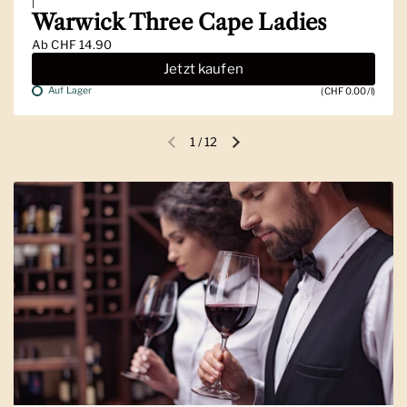
|
Warwick Three Cape Ladies
Ab
CHF 14.90
Jetzt kaufen
Auf Lager
(CHF 0.00/l)
1
/
12
Vorherige Folie
Nächste Folie