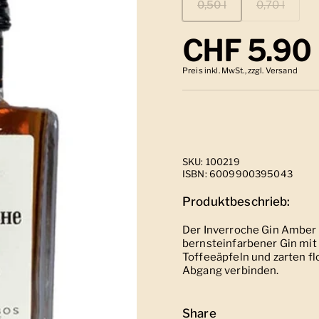
0,50 l
0,70 l
Regulärer
CHF 5.90
Preis inkl. MwSt., zzgl. Versand
SKU: 100219
ISBN: 6009900395043
Produktbeschrieb:
Der Inverroche Gin Amber i
bernsteinfarbener Gin mit
Toffeeäpfeln und zarten fl
Abgang verbinden.
Share