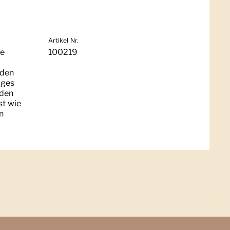
Artikel Nr.
pe
100219
 den
iges
 den
st wie
n