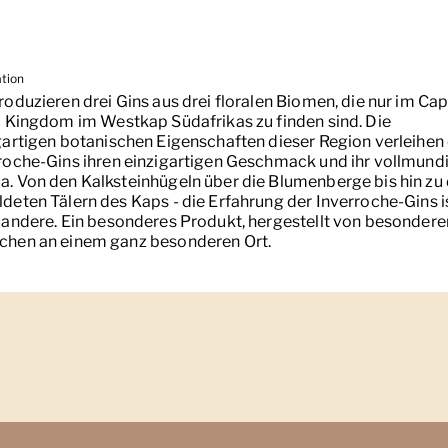
ation
roduzieren drei Gins aus drei floralen Biomen, die nur im Ca
l Kingdom im Westkap Südafrikas zu finden sind. Die
gartigen botanischen Eigenschaften dieser Region verleihen
roche-Gins ihren einzigartigen Geschmack und ihr vollmund
. Von den Kalksteinhügeln über die Blumenberge bis hin zu
deten Tälern des Kaps - die Erfahrung der Inverroche-Gins i
 andere. Ein besonderes Produkt, hergestellt von besondere
hen an einem ganz besonderen Ort.