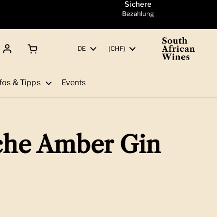
Sichere
Bezahlung
Warenkorb öffnen
Gesamtbetrag:
Sprache
DE
Land/Region
(CHF)
fos & Tipps
Events
che Amber Gin