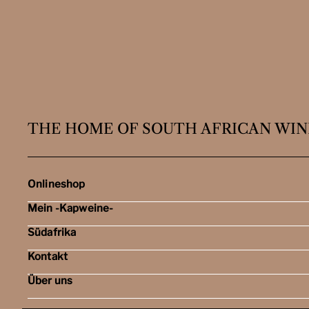
THE HOME OF SOUTH AFRICAN WIN
Onlineshop
Mein -Kapweine-
Rotweine
Weissweine
Südafrika
Mein Konto
Schaumweine
Meine Bestellungen
Tasting-Sets
Kontakt
Weingebiete
Wunschliste
Dessert- & Port-Weine
Weingüter
Über uns
Öffnungszeiten
Weinbewertungen
Kontakt
Reisen
Kapweine