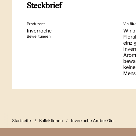
Steckbrief
Produzent
Vinifik
Inverroche
Wir p
Bewertungen
Flora
einzi
Inver
Aroma
bewal
keine
Mensc
Startseite
/
Kollektionen
/
Inverroche Amber Gin