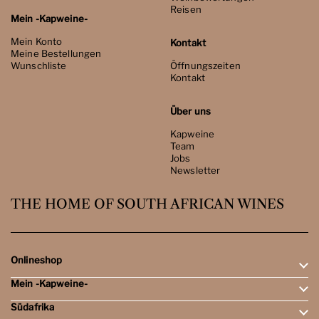
Reisen
Mein -Kapweine-
Mein Konto
Kontakt
Meine Bestellungen
Wunschliste
Öffnungszeiten
Kontakt
Über uns
Kapweine
Team
Jobs
Newsletter
THE HOME OF SOUTH AFRICAN WINES
Onlineshop
Mein -Kapweine-
Rotweine
Weissweine
Südafrika
Mein Konto
Schaumweine