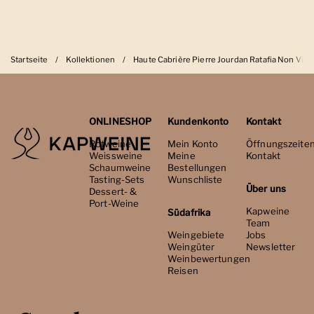
Startseite
/
Kollektionen
/
Haute Cabrière Pierre Jourdan Ratafia Non Vint
ONLINESHOP
Kundenkonto
Kontakt
Rotweine
Mein Konto
Öffnungszeite
Weissweine
Meine
Kontakt
Schaumweine
Bestellungen
Tasting-Sets
Wunschliste
Über uns
Dessert- &
Port-Weine
Kapweine
Südafrika
Team
Weingebiete
Jobs
Weingüter
Newsletter
Weinbewertungen
Reisen