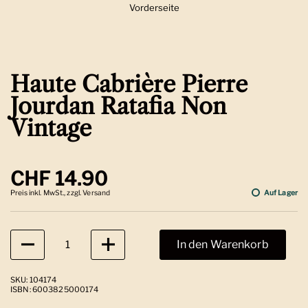
Vorderseite
Zeige Folie 1
Haute Cabrière Pierre
Jourdan Ratafia Non
Vintage
Regulärer Preis
CHF 14.90
Preis inkl. MwSt., zzgl. Versand
Auf Lager
Anzahl
In den Warenkorb
SKU: 104174
ISBN: 6003825000174