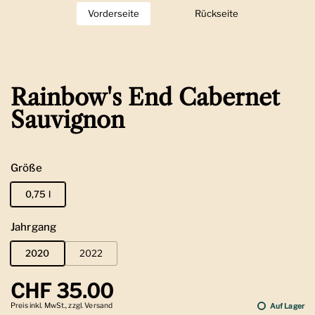
Vorderseite
Zeige Folie 1
Rückseite
Zeige Folie 2
Rainbow's End Cabernet
Sauvignon
Größe
0,75 l
Jahrgang
2020
2022
Regulärer Preis
CHF 35.00
Preis inkl. MwSt., zzgl. Versand
Auf Lager