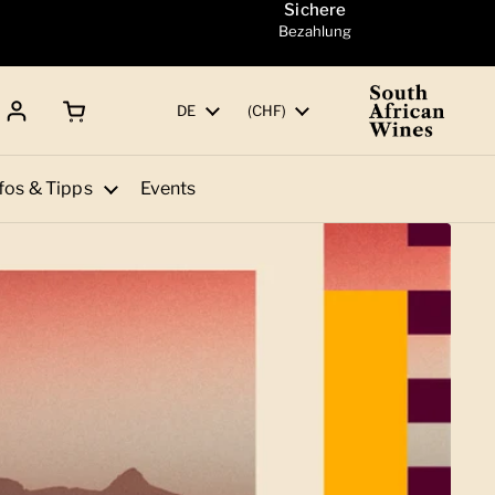
Sichere
Bezahlung
Warenkorb öffnen
Gesamtbetrag:
Sprache
DE
Land/Region
(CHF)
fos & Tipps
Events