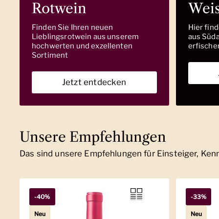
Rotwein
Wei
Finden Sie Ihren neuen
Hier fin
Lieblingsrotwein aus unserem
aus Südaf
hochwerten und exzellenten
erfische
Sortiment
Jetzt entdecken
Unsere Empfehlungen
Das sind unsere Empfehlungen für Einsteiger, Ke
-40%
-33%
Neu
Neu