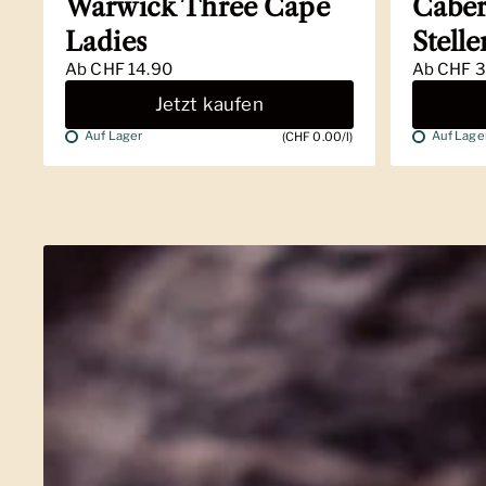
Warwick Three Cape
Caber
Ladies
Stell
Ab
CHF 14.90
Ab
CHF 3
Jetzt kaufen
Auf Lager
Auf Lage
(CHF 0.00/l)