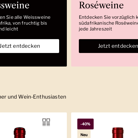
ssweine
Roséweine
den Sie alle Weissweine
Entdecken Sie vorzüglich 
rika, von fruchtig bis
südafrikanische Roséweine
nd leicht
jede Jahreszeit
Jetzt entdecken
Jetzt entdecke
nner und Wein-Enthusiasten
-40%
Neu