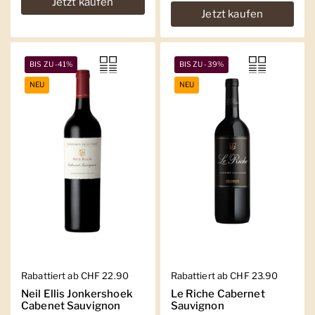
Jetzt kaufen
Jetzt kaufen
BIS ZU -41%
BIS ZU -39%
NEU
NEU
Regulärer Preis
Rabattiert ab CHF 22.90
Regulärer Preis
Rabattiert ab CHF 23.90
Neil Ellis Jonkershoek
Le Riche Cabernet
Cabenet Sauvignon
Sauvignon