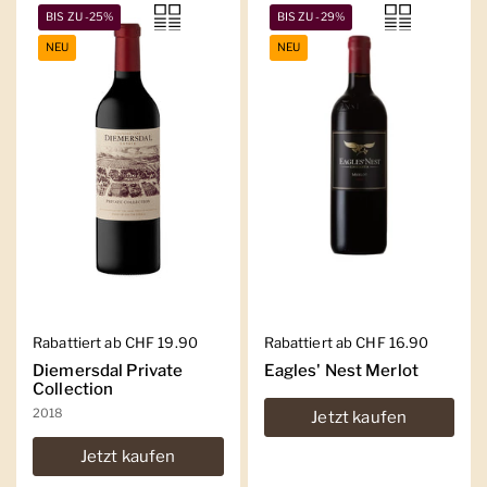
BIS ZU -25%
BIS ZU -29%
NEU
NEU
Regulärer Preis
Rabattiert ab CHF 19.90
Regulärer Preis
Rabattiert ab CHF 16.90
Diemersdal Private
Eagles' Nest Merlot
Collection
2018
Jetzt kaufen
Jetzt kaufen