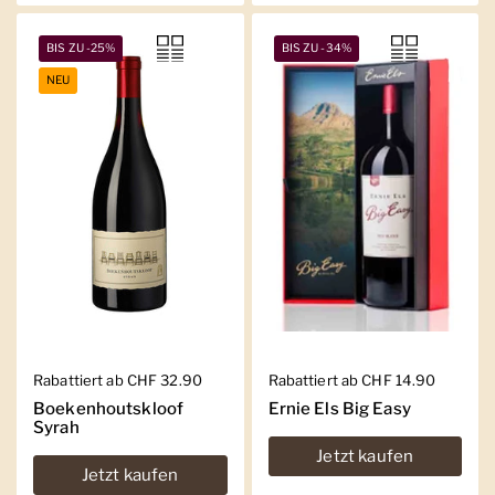
BIS ZU -25%
BIS ZU -34%
NEU
Regulärer Preis
Rabattiert ab CHF 32.90
Regulärer Preis
Rabattiert ab CHF 14.90
Boekenhoutskloof
Ernie Els Big Easy
Syrah
Jetzt kaufen
Jetzt kaufen