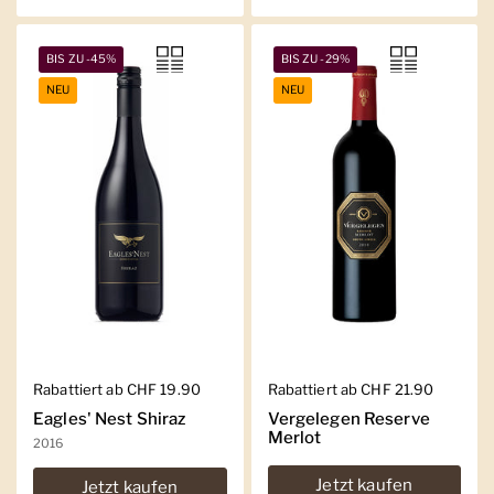
BIS ZU -45%
BIS ZU -29%
NEU
NEU
Regulärer Preis
Rabattiert ab CHF 19.90
Regulärer Preis
Rabattiert ab CHF 21.90
Eagles' Nest Shiraz
Vergelegen Reserve
Merlot
2016
Jetzt kaufen
Jetzt kaufen