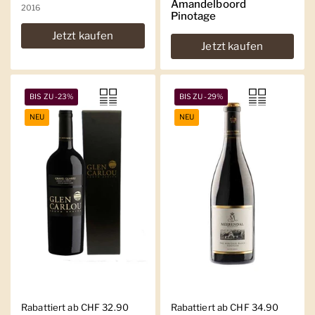
Amandelboord
2016
Pinotage
Jetzt kaufen
Jetzt kaufen
BIS ZU -23%
BIS ZU -29%
NEU
NEU
Regulärer Preis
Rabattiert ab CHF 32.90
Regulärer Preis
Rabattiert ab CHF 34.90