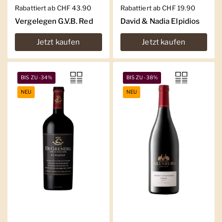
Regulärer Preis
Rabattiert ab CHF 43.90
Regulärer Preis
Rabattiert ab CHF 19.90
Vergelegen G.V.B. Red
David & Nadia Elpidios
Jetzt kaufen
Jetzt kaufen
BIS ZU -34%
BIS ZU -38%
NEU
NEU