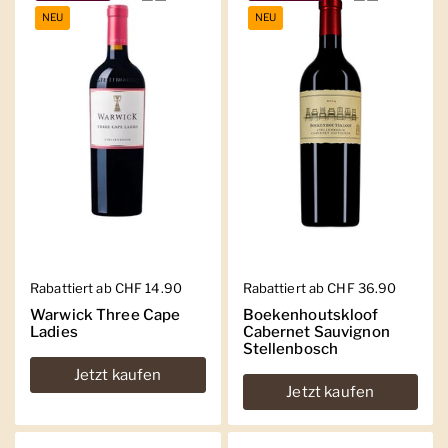
NEU
NEU
Regulärer Preis
Rabattiert ab CHF 14.90
Regulärer Preis
Rabattiert ab CHF 36.90
Warwick Three Cape
Boekenhoutskloof
Ladies
Cabernet Sauvignon
Stellenbosch
Jetzt kaufen
Jetzt kaufen