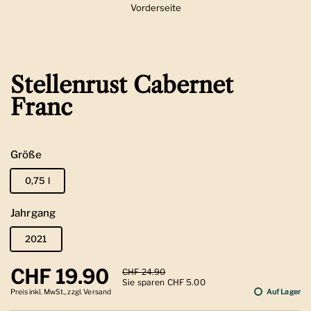
Vorderseite
Zeige Folie 1
Stellenrust Cabernet
Franc
Größe
0,75 l
Jahrgang
2021
Regulärer Preis
CHF 19.90
Sale-Preis
CHF 24.90
Sie sparen CHF 5.00
Preis inkl. MwSt., zzgl. Versand
Auf Lager