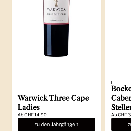
|
Boeke
|
Warwick Three Cape
Caber
Ladies
Stell
Ab
CHF 14.90
Ab
CHF 3
zu den Jahrgängen
z