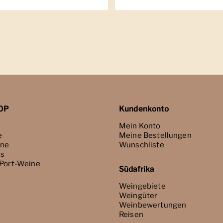
OP
Kundenkonto
Mein Konto
e
Meine Bestellungen
ne
Wunschliste
ts
 Port-Weine
Südafrika
Weingebiete
Weingüter
Weinbewertungen
Reisen