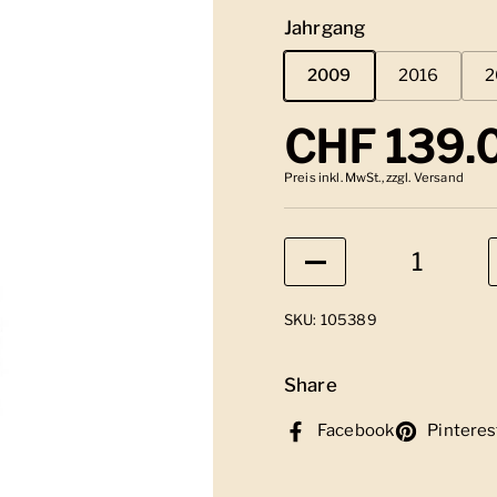
Jahrgang
2009
2016
2
Regulärer
CHF 139.
Preis inkl. MwSt., zzgl. Versand
Anzahl
SKU: 105389
Share
Facebook
Pinteres