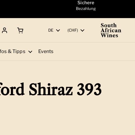
Sichere
Bezahlung
Warenkorb öffnen
Gesamtbetrag:
Sprache
DE
Land/Region
(CHF)
fos & Tipps
Events
ford Shiraz 393