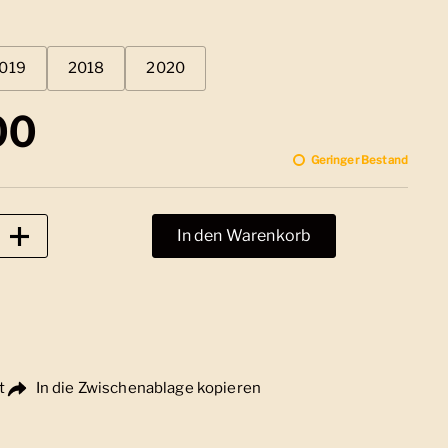
019
2018
2020
 Preis
00
Geringer Bestand
In den Warenkorb
t
In die Zwischenablage kopieren