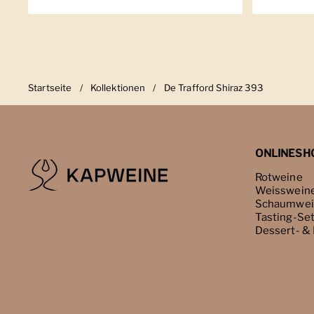
Startseite
/
Kollektionen
/
De Trafford Shiraz 393
ONLINESH
Rotweine
Weisswein
Schaumwei
Tasting-Se
Dessert- &