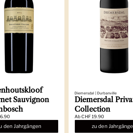
nhoutskloof
Diemersdal | Durbanville
net Sauvignon
Diemersdal Priva
enbosch
Collection
6.90
Ab
CHF 19.90
u den Jahrgängen
zu den Jahrgäng