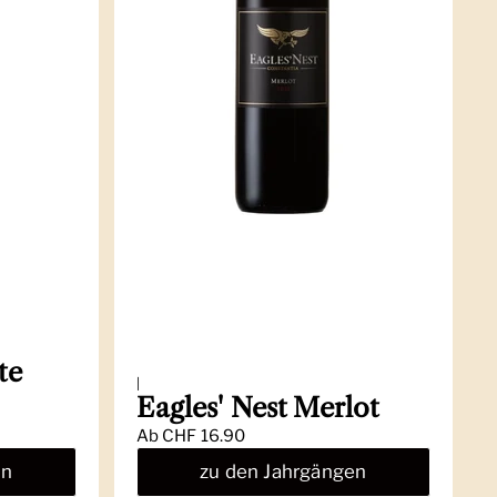
te
|
Eagles' Nest Merlot
Ab
CHF 16.90
en
zu den Jahrgängen