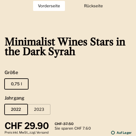
Vorderseite
Zeige Folie 1
Rückseite
Zeige Folie 2
Minimalist Wines Stars in
the Dark Syrah
Größe
0,75 l
Jahrgang
2022
2023
Regulärer Preis
CHF 29.90
Sale-Preis
CHF 37.50
Sie sparen CHF 7.60
Preis inkl. MwSt., zzgl. Versand
Auf Lager