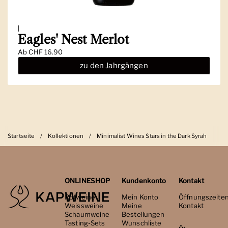
|
Eagles' Nest Merlot
Ab
CHF 16.90
zu den Jahrgängen
Startseite
/
Kollektionen
/
Minimalist Wines Stars in the Dark Syrah
ONLINESHOP
Kundenkonto
Kontakt
Rotweine
Mein Konto
Öffnungszeite
Weissweine
Meine
Kontakt
Schaumweine
Bestellungen
Tasting-Sets
Wunschliste