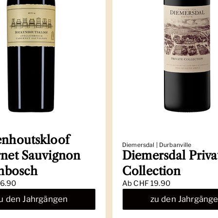
nhoutskloof
Diemersdal | Durbanville
net Sauvignon
Diemersdal Priva
enbosch
Collection
6.90
Ab
CHF 19.90
u den Jahrgängen
zu den Jahrgäng