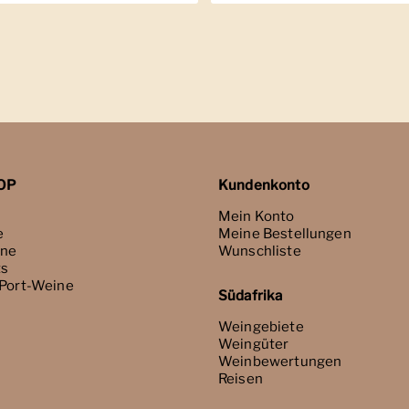
OP
Kundenkonto
Mein Konto
e
Meine Bestellungen
ne
Wunschliste
ts
 Port-Weine
Südafrika
Weingebiete
Weingüter
Weinbewertungen
Reisen