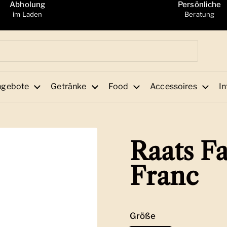
Abholung
Persönliche
im Laden
Beratung
ngebote
Getränke
Food
Accessoires
In
Raats F
Franc
Größe