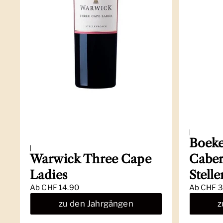
|
Boeke
|
Warwick Three Cape
Caber
Ladies
Stell
Ab
CHF 14.90
Ab
CHF 3
zu den Jahrgängen
z