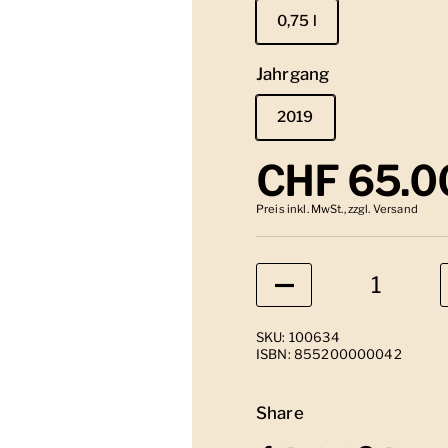
0,75 l
Jahrgang
2019
Regulärer
CHF 65.0
Preis inkl. MwSt., zzgl. Versand
Anzahl
SKU: 100634
ISBN: 855200000042
Share