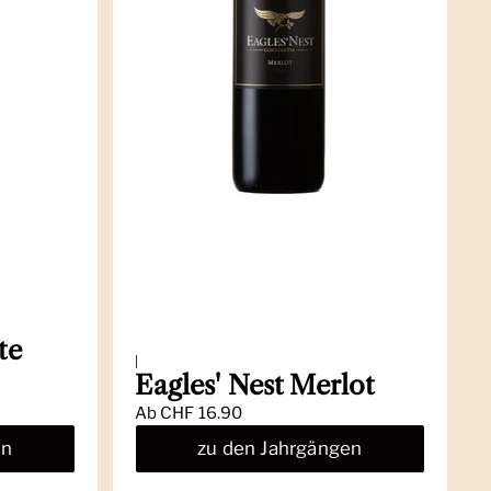
te
|
Eagles' Nest Merlot
Ab
CHF 16.90
en
zu den Jahrgängen