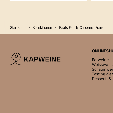
Startseite
/
Kollektionen
/
Raats Family Cabernet Franc
ONLINESH
Rotweine
Weisswein
Schaumwei
Tasting-Se
Dessert- &