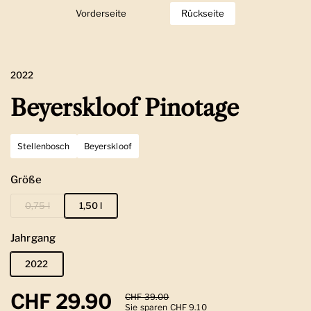
Vorderseite
Zeige Folie 1
Rückseite
Zeige Folie 2
2022
Beyerskloof Pinotage
Stellenbosch
Beyerskloof
Größe
0,75 l
1,50 l
Jahrgang
2022
Regulärer Preis
CHF 29.90
Sale-Preis
CHF 39.00
Sie sparen CHF 9.10