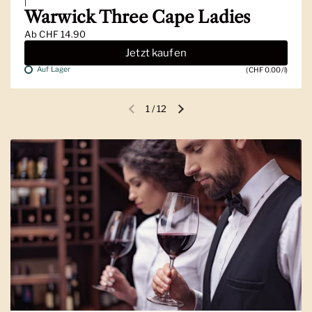
|
Warwick Three Cape Ladies
Ab
CHF 14.90
Jetzt kaufen
Auf Lager
(CHF 0.00/l)
1
/
12
Vorherige Folie
Nächste Folie