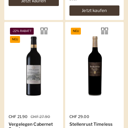
Jetzt kaufen
Jetzt kaufen
-22% RABATT
NEU
NEU
Regulärer Preis
CHF 21.90
Sale-Preis
CHF 27.90
Regulärer Preis
CHF 29.00
Vergelegen Cabernet
Stellenrust Timeless