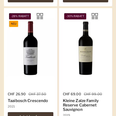
-28% RABATT
-30% RABATT
NEU
Regulärer Preis
CHF 26.90
Sale-Preis
CHF 37.50
Regulärer Preis
CHF 69.00
Sale-Preis
CHF 99.00
Taaibosch Crescendo
Kleine Zalze Family
Reserve Cabernet
2021
Sauvignon
2019