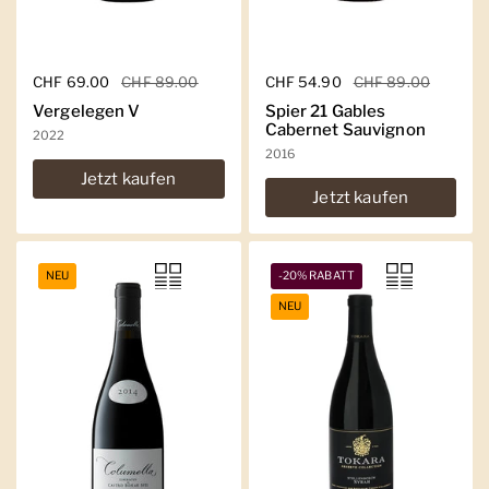
Regulärer Preis
CHF 69.00
Sale-Preis
CHF 89.00
Regulärer Preis
CHF 54.90
Sale-Preis
CHF 89.00
Vergelegen V
Spier 21 Gables
Cabernet Sauvignon
2022
2016
Jetzt kaufen
Jetzt kaufen
NEU
-20% RABATT
NEU