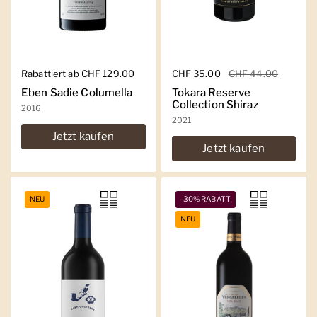
Regulärer Preis
Rabattiert ab CHF 129.00
Regulärer Preis
CHF 35.00
Sale-Preis
CHF 44.00
Eben Sadie Columella
Tokara Reserve
Collection Shiraz
2016
2021
Jetzt kaufen
Jetzt kaufen
NEU
-30% RABATT
NEU