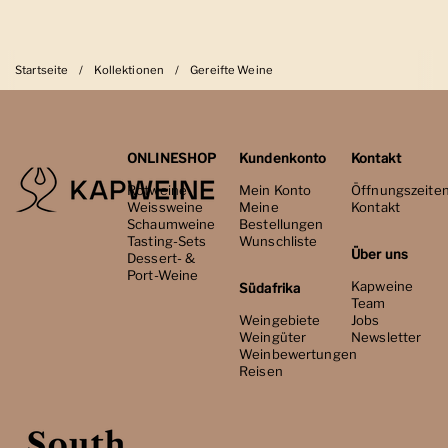
Startseite
/
Kollektionen
/
Gereifte Weine
ONLINESHOP
Kundenkonto
Kontakt
Rotweine
Mein Konto
Öffnungszeite
Weissweine
Meine
Kontakt
Schaumweine
Bestellungen
Tasting-Sets
Wunschliste
Über uns
Dessert- &
Port-Weine
Kapweine
Südafrika
Team
Weingebiete
Jobs
Weingüter
Newsletter
Weinbewertungen
Reisen