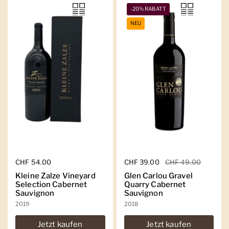
-20% RABATT
NEU
Regulärer Preis
CHF 54.00
Regulärer Preis
CHF 39.00
Sale-Preis
CHF 49.00
Kleine Zalze Vineyard
Glen Carlou Gravel
Selection Cabernet
Quarry Cabernet
Sauvignon
Sauvignon
2019
2018
Jetzt kaufen
Jetzt kaufen