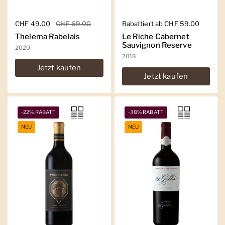
Regulärer Preis
CHF 49.00
Sale-Preis
CHF 69.00
Regulärer Preis
Rabattiert ab CHF 59.00
Thelema Rabelais
Le Riche Cabernet
Sauvignon Reserve
2020
2018
Jetzt kaufen
Jetzt kaufen
-22% RABATT
-38% RABATT
NEU
NEU