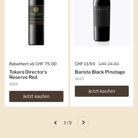
Regulärer Preis
Rabattiert ab CHF 75.00
Regulärer Preis
CHF 13.90
Sale-Preis
CHF 19.90
Tokara Director's
Barista Black Pinotage
Reserve Red
2023
2013
Jetzt kaufen
Jetzt kaufen
Weiter
1 / 5
Zurück