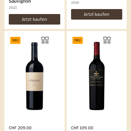
Sauvignon
2019
2021
Jetzt kaufen
Jetzt kaufen
NEU
NEU
Regulärer Preis
CHF 209.00
Regulärer Preis
CHF 109.00