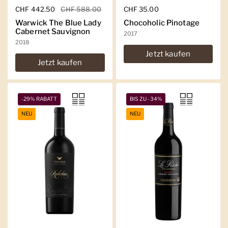
Regulärer Preis
CHF 442.50
Sale-Preis
CHF 588.00
Regulärer Preis
CHF 35.00
Warwick The Blue Lady
Chocoholic Pinotage
Cabernet Sauvignon
2017
2018
Jetzt kaufen
Jetzt kaufen
-29% RABATT
BIS ZU -34%
NEU
NEU