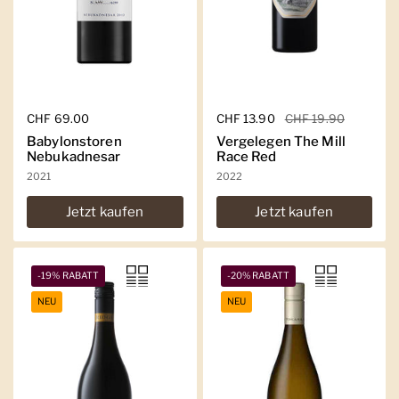
Regulärer Preis
CHF 69.00
Regulärer Preis
CHF 13.90
Sale-Preis
CHF 19.90
Babylonstoren
Vergelegen The Mill
Nebukadnesar
Race Red
2021
2022
Jetzt kaufen
Jetzt kaufen
-19% RABATT
-20% RABATT
NEU
NEU