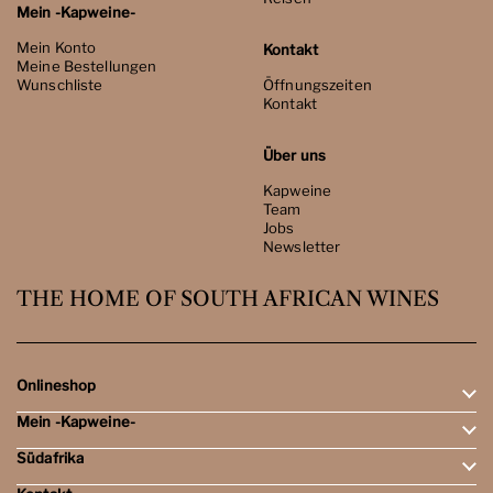
Mein -Kapweine-
Mein Konto
Kontakt
Meine Bestellungen
Wunschliste
Öffnungszeiten
Kontakt
Über uns
Kapweine
Team
Jobs
Newsletter
THE HOME OF SOUTH AFRICAN WINES
Onlineshop
Mein -Kapweine-
Rotweine
Weissweine
Südafrika
Mein Konto
Schaumweine
Meine Bestellungen
Tasting-Sets