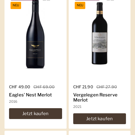
NEU
NEU
Regulärer Preis
CHF 49.00
Sale-Preis
CHF 69.00
Regulärer Preis
CHF 21.90
Sale-Preis
CHF 27.90
Eagles' Nest Merlot
Vergelegen Reserve
Merlot
2016
2021
Jetzt kaufen
Jetzt kaufen