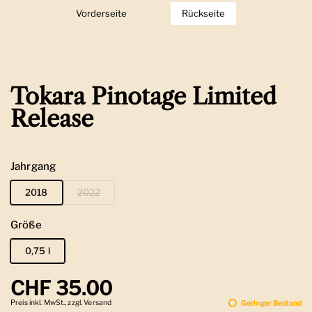
Vorderseite
Zeige Folie 1
Rückseite
Zeige Folie 2
Tokara Pinotage Limited
Release
Jahrgang
2018
2022
Größe
0,75 l
Regulärer Preis
CHF 35.00
Preis inkl. MwSt., zzgl. Versand
Geringer Bestand