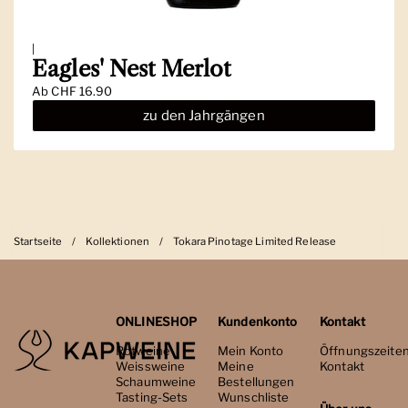
|
Eagles' Nest Merlot
Ab
CHF 16.90
zu den Jahrgängen
Startseite
/
Kollektionen
/
Tokara Pinotage Limited Release
ONLINESHOP
Kundenkonto
Kontakt
Rotweine
Mein Konto
Öffnungszeite
Weissweine
Meine
Kontakt
Schaumweine
Bestellungen
Tasting-Sets
Wunschliste