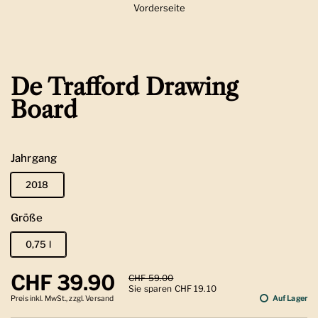
Vorderseite
Zeige Folie 1
De Trafford Drawing
Board
Jahrgang
2018
Größe
0,75 l
Regulärer Preis
CHF 39.90
Sale-Preis
CHF 59.00
Sie sparen CHF 19.10
Preis inkl. MwSt., zzgl. Versand
Auf Lager