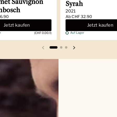
net Sauvignon
Syrah
enbosch
2021
6.90
Ab
CHF 32.90
Jetzt kaufen
Jetzt kaufen
r
Auf Lager
(CHF 0.00/l)
Vorherige Folie
Nächste Folie