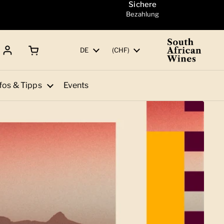
Sichere
Bezahlung
Warenkorb öffnen
Gesamtbetrag:
Sprache
DE
Land/Region
(CHF)
fos & Tipps
Events