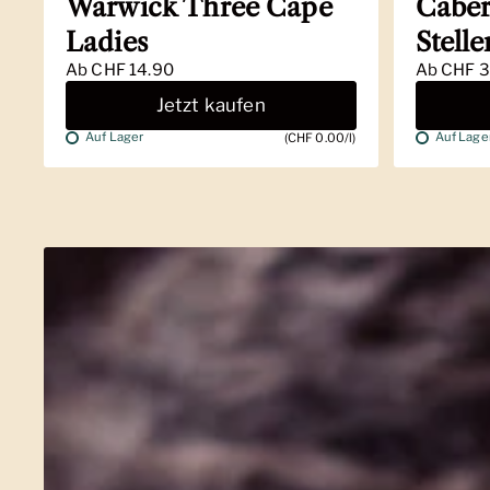
Warwick Three Cape
Caber
Ladies
Stell
Ab
CHF 14.90
Ab
CHF 3
Jetzt kaufen
Auf Lager
Auf Lage
(CHF 0.00/l)