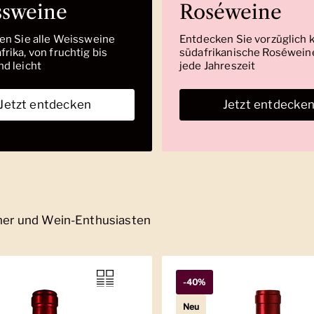
ssweine
Roséweine
den Sie alle Weissweine
Entdecken Sie vorzüglich 
rika, von fruchtig bis
südafrikanische Roséweine
nd leicht
jede Jahreszeit
Jetzt entdecken
Jetzt entdecke
nner und Wein-Enthusiasten
-40%
Neu