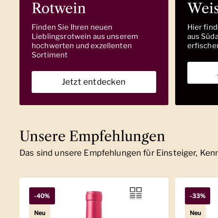
Rotwein
Wei
Finden Sie Ihren neuen
Hier fin
Lieblingsrotwein aus unserem
aus Südaf
hochwerten und exzellenten
erfische
Sortiment
Jetzt entdecken
Unsere Empfehlungen
Das sind unsere Empfehlungen für Einsteiger, Ke
-40%
-33%
Neu
Neu