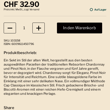
Regulärer Preis
CHF 32.90
Preis inkl. MwSt., zzgl. Versand
Auf Lager
Anzahl
In den Warenkorb
SKU: 103158
ISBN: 6009611450796
Produktbeschrieb:
Ein Sekt im Stil der alten Welt, hergestellt aus den besten
ausgewählten Parzellen der traditionellen Rebsorten Chardonnay
und Pinot Noir, in der Flasche vergoren und fünf Jahre gereift,
bevor er degorgiert wird. Chardonnay sorgt für Eleganz, Pinot Noir
für Intensität und Reichtum. Eine subtile blassgoldene Farbe im
Einklang mit einer sehr delikaten Nase. Ein vollmundiger Méthode
Cap Classique im klassischen Stil. Frisch gebackene Brioche- und
Biscotti-Aromen mit einer reichen Hefe-Cremigkeit und einem
eleganten und knackigen Perlage.
Share