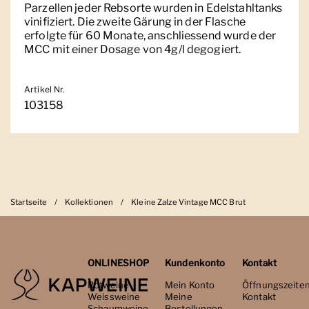
Parzellen jeder Rebsorte wurden in Edelstahltanks
vinifiziert. Die zweite Gärung in der Flasche
erfolgte für 60 Monate, anschliessend wurde der
MCC mit einer Dosage von 4g/l degogiert.
Artikel Nr.
103158
Startseite
/
Kollektionen
/
Kleine Zalze Vintage MCC Brut
ONLINESHOP
Kundenkonto
Kontakt
Rotweine
Mein Konto
Öffnungszeite
Weissweine
Meine
Kontakt
Schaumweine
Bestellungen