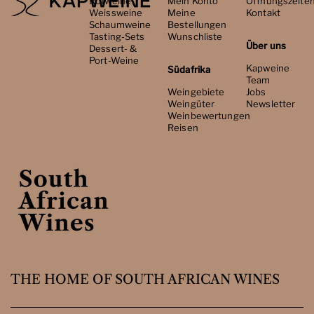
Rotweine
Mein Konto
Öffnungszeite
Weissweine
Meine
Kontakt
Schaumweine
Bestellungen
Tasting-Sets
Wunschliste
Über uns
Dessert- &
Port-Weine
Kapweine
Südafrika
Team
Weingebiete
Jobs
Weingüter
Newsletter
Weinbewertungen
Reisen
THE HOME OF SOUTH AFRICAN WINES