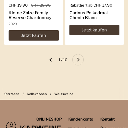
Regulärer Preis
CHF 19.90
Sale-Preis
CHF 29.90
Regulärer Preis
Rabattiert ab CHF 17.90
Kleine Zalze Family
Carinus Polkadraai
Reserve Chardonnay
Chenin Blanc
2023
Jetzt kaufen
Jetzt kaufen
Weiter
1 / 10
Zurück
Startseite
/
Kollektionen
/
Weissweine
ONLINESHOP
Kundenkonto
Kontakt