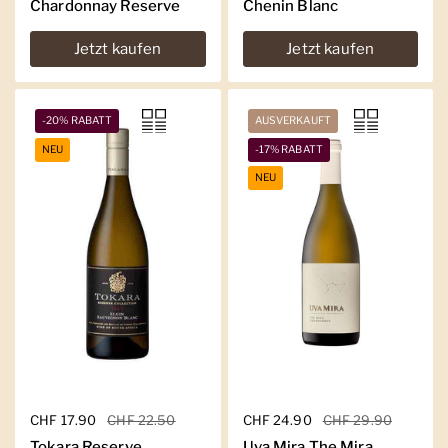
Chardonnay Reserve
Chenin Blanc
Jetzt kaufen
Jetzt kaufen
-20% RABATT
AUSVERKAUFT
NEU
-17% RABATT
NEU
Regulärer Preis
CHF 17.90
Sale-Preis
CHF 22.50
Regulärer Preis
CHF 24.90
Sale-Preis
CHF 29.90
Tokara Reserve
Uva Mira The Mira