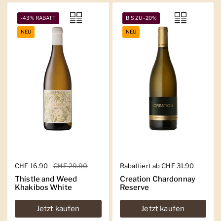
-43% RABATT
BIS ZU -20%
NEU
NEU
Regulärer Preis
CHF 16.90
Sale-Preis
CHF 29.90
Regulärer Preis
Rabattiert ab CHF 31.90
Thistle and Weed
Creation Chardonnay
Khakibos White
Reserve
Jetzt kaufen
Jetzt kaufen