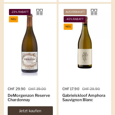
-23% RABATT
AUSVERKAUFT
NEU
-40% RABATT
NEU
Regulärer Preis
CHF 29.90
Sale-Preis
CHF 39.00
Regulärer Preis
CHF 17.90
Sale-Preis
CHF 29.90
DeMorgenzon Reserve
Gabrielskloof Amphora
Chardonnay
Sauvignon Blanc
Jetzt kaufen