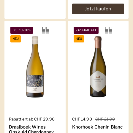
Jetzt kaufen
BIS ZU -20%
-32% RABATT
NEU
NEU
Regulärer Preis
Rabattiert ab CHF 29.90
Regulärer Preis
CHF 14.90
Sale-Preis
CHF 21.90
Draaiboek Wines
Knorhoek Chenin Blanc
Onskuld Chardonnay