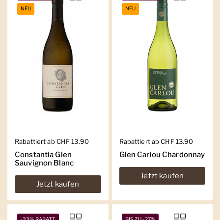
NEU
NEU
Regulärer Preis
Rabattiert ab CHF 13.90
Regulärer Preis
Rabattiert ab CHF 13.90
Constantia Glen
Glen Carlou Chardonnay
Sauvignon Blanc
Jetzt kaufen
Jetzt kaufen
-33% RABATT
BIS ZU -27%