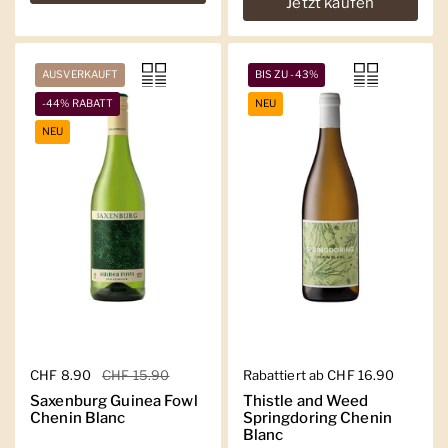
Jetzt kaufen
AUSVERKAUFT
BIS ZU -43%
-44% RABATT
NEU
NEU
Regulärer Preis
CHF 8.90
Sale-Preis
CHF 15.90
Regulärer Preis
Rabattiert ab CHF 16.90
Saxenburg Guinea Fowl
Thistle and Weed
Chenin Blanc
Springdoring Chenin
Blanc