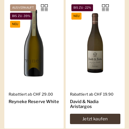
AUSVERKAUFT
BIS ZU -22%
BIS ZU -39%
NEU
NEU
Regulärer Preis
Rabattiert ab CHF 29.00
Regulärer Preis
Rabattiert ab CHF 19.90
Reyneke Reserve White
David & Nadia
Aristargos
Jetzt kaufen