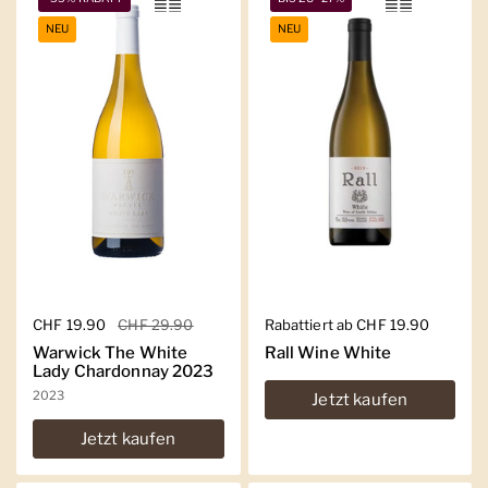
NEU
NEU
Regulärer Preis
CHF 19.90
Sale-Preis
CHF 29.90
Regulärer Preis
Rabattiert ab CHF 19.90
Warwick The White
Rall Wine White
Lady Chardonnay 2023
2023
Jetzt kaufen
Jetzt kaufen