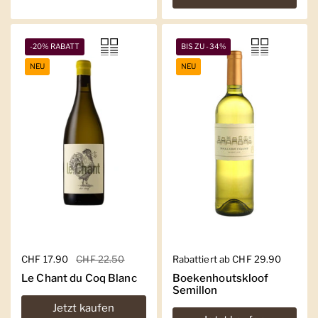
-20% RABATT
BIS ZU -34%
NEU
NEU
Regulärer Preis
CHF 17.90
Sale-Preis
CHF 22.50
Regulärer Preis
Rabattiert ab CHF 29.90
Le Chant du Coq Blanc
Boekenhoutskloof
Semillon
Jetzt kaufen