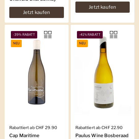
Jetzt kaufen
Jetzt kaufen
-39% RABATT
-41% RABATT
NEU
NEU
Regulärer Preis
Rabattiert ab CHF 29.90
Regulärer Preis
Rabattiert ab CHF 22.90
Cap Maritime
Paulus Wine Bosberaad