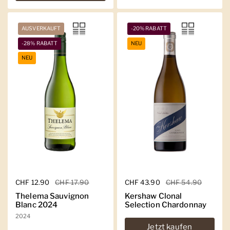
AUSVERKAUFT
-20% RABATT
-28% RABATT
NEU
NEU
Regulärer Preis
CHF 12.90
Sale-Preis
CHF 17.90
Regulärer Preis
CHF 43.90
Sale-Preis
CHF 54.90
Thelema Sauvignon
Kershaw Clonal
Blanc 2024
Selection Chardonnay
2024
Jetzt kaufen