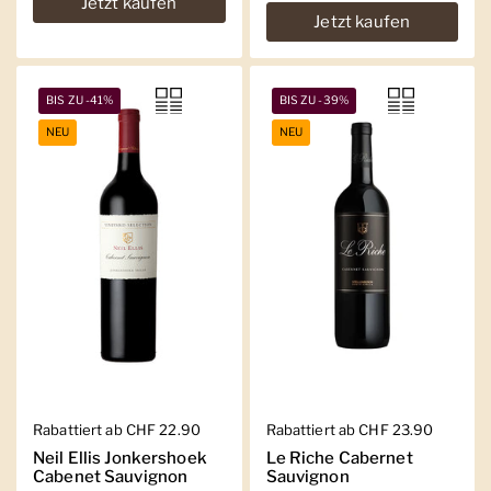
Jetzt kaufen
Jetzt kaufen
BIS ZU -41%
BIS ZU -39%
NEU
NEU
Regulärer Preis
Rabattiert ab CHF 22.90
Regulärer Preis
Rabattiert ab CHF 23.90
Neil Ellis Jonkershoek
Le Riche Cabernet
Cabenet Sauvignon
Sauvignon