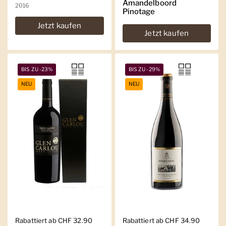
Amandelboord
2016
Pinotage
Jetzt kaufen
Jetzt kaufen
BIS ZU -23%
BIS ZU -29%
NEU
NEU
Regulärer Preis
Rabattiert ab CHF 32.90
Regulärer Preis
Rabattiert ab CHF 34.90