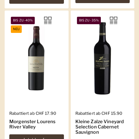
BIS ZU -40%
BIS ZU -35%
NEU
Regulärer Preis
Rabattiert ab CHF 17.90
Regulärer Preis
Rabattiert ab CHF 15.90
Morgenster Lourens
Kleine Zalze Vineyard
River Valley
Selection Cabernet
Sauvignon