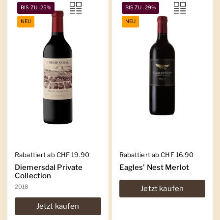
BIS ZU -25%
BIS ZU -29%
NEU
NEU
Regulärer Preis
Rabattiert ab CHF 19.90
Regulärer Preis
Rabattiert ab CHF 16.90
Diemersdal Private
Eagles' Nest Merlot
Collection
2018
Jetzt kaufen
Jetzt kaufen