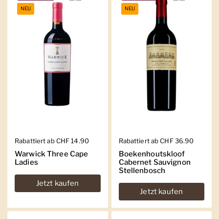
NEU
NEU
Regulärer Preis
Rabattiert ab CHF 14.90
Regulärer Preis
Rabattiert ab CHF 36.90
Warwick Three Cape
Boekenhoutskloof
Ladies
Cabernet Sauvignon
Stellenbosch
Jetzt kaufen
Jetzt kaufen