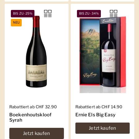
BIS ZU -25%
BIS ZU -34%
NEU
Regulärer Preis
Rabattiert ab CHF 32.90
Regulärer Preis
Rabattiert ab CHF 14.90
Boekenhoutskloof
Ernie Els Big Easy
Syrah
Jetzt kaufen
Jetzt kaufen