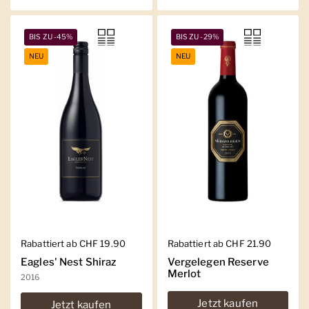
BIS ZU -45%
BIS ZU -29%
NEU
NEU
Regulärer Preis
Rabattiert ab CHF 19.90
Regulärer Preis
Rabattiert ab CHF 21.90
Eagles' Nest Shiraz
Vergelegen Reserve
Merlot
2016
Jetzt kaufen
Jetzt kaufen