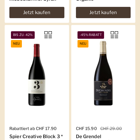
Jetzt kaufen
Jetzt kaufen
BIS ZU -42%
-45% RABATT
NEU
NEU
Regulärer Preis
Rabattiert ab CHF 17.90
Regulärer Preis
CHF 15.90
Sale-Preis
CHF 29.00
Spier Creative Block 3 *
De Grendel