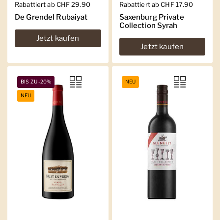
Regulärer Preis
Rabattiert ab CHF 29.90
Regulärer Preis
Rabattiert ab CHF 17.90
De Grendel Rubaiyat
Saxenburg Private
Collection Syrah
Jetzt kaufen
Jetzt kaufen
BIS ZU -20%
NEU
NEU