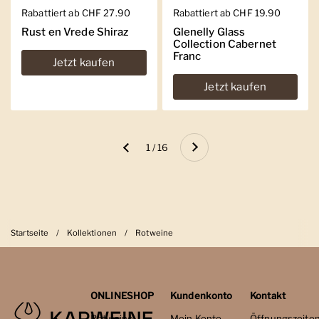
Regulärer Preis
Rabattiert ab CHF 27.90
Regulärer Preis
Rabattiert ab CHF 19.90
Rust en Vrede Shiraz
Glenelly Glass
Collection Cabernet
Franc
Jetzt kaufen
Jetzt kaufen
Weiter
1 / 16
Zurück
Startseite
/
Kollektionen
/
Rotweine
ONLINESHOP
Kundenkonto
Kontakt
Rotweine
Mein Konto
Öffnungszeite