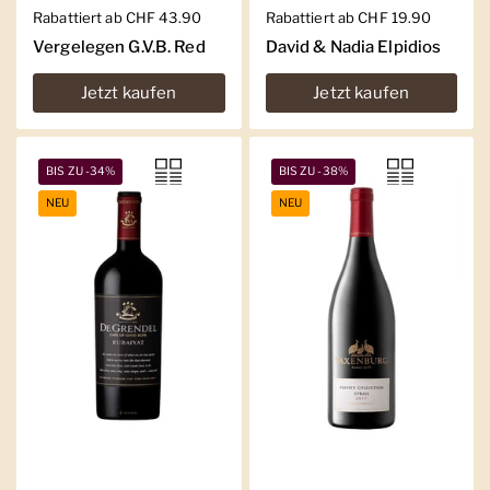
Regulärer Preis
Rabattiert ab CHF 43.90
Regulärer Preis
Rabattiert ab CHF 19.90
Vergelegen G.V.B. Red
David & Nadia Elpidios
Jetzt kaufen
Jetzt kaufen
BIS ZU -34%
BIS ZU -38%
NEU
NEU