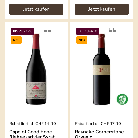
Jetzt kaufen
Jetzt kaufen
BIS ZU -32%
BIS ZU -41%
NEU
NEU
Regulärer Preis
Rabattiert ab CHF 14.90
Regulärer Preis
Rabattiert ab CHF 17.90
Cape of Good Hope
Reyneke Cornerstone
Riebeeksrivier Syrah
Organic