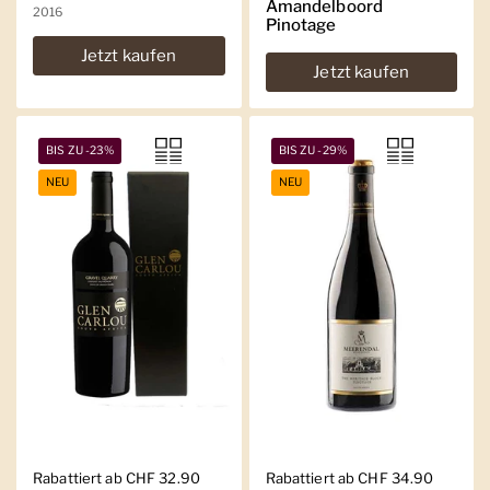
Amandelboord
2016
Pinotage
Jetzt kaufen
Jetzt kaufen
BIS ZU -23%
BIS ZU -29%
NEU
NEU
Regulärer Preis
Rabattiert ab CHF 32.90
Regulärer Preis
Rabattiert ab CHF 34.90