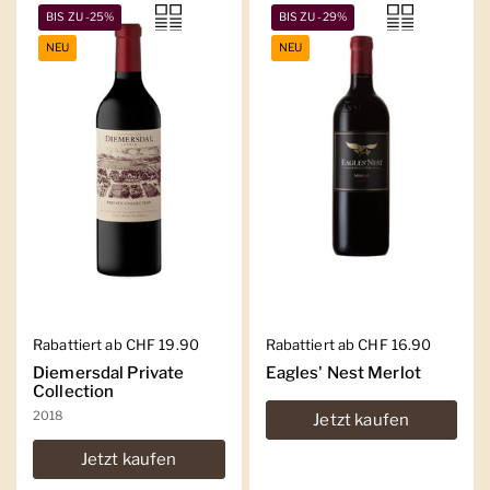
BIS ZU -25%
BIS ZU -29%
NEU
NEU
Regulärer Preis
Rabattiert ab CHF 19.90
Regulärer Preis
Rabattiert ab CHF 16.90
Diemersdal Private
Eagles' Nest Merlot
Collection
2018
Jetzt kaufen
Jetzt kaufen