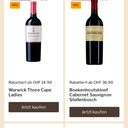
NEU
NEU
Regulärer Preis
Rabattiert ab CHF 14.90
Regulärer Preis
Rabattiert ab CHF 36.90
Warwick Three Cape
Boekenhoutskloof
Ladies
Cabernet Sauvignon
Stellenbosch
Jetzt kaufen
Jetzt kaufen