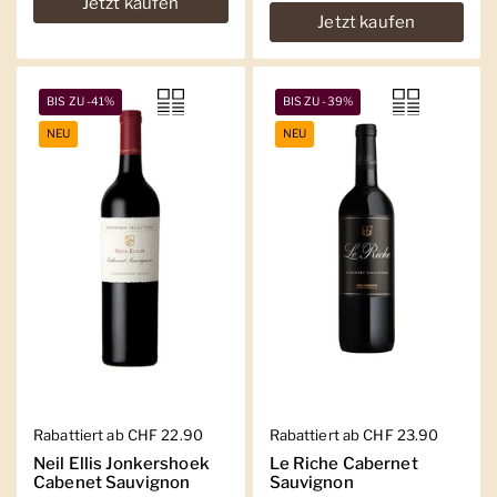
Jetzt kaufen
Jetzt kaufen
BIS ZU -41%
BIS ZU -39%
NEU
NEU
Regulärer Preis
Rabattiert ab CHF 22.90
Regulärer Preis
Rabattiert ab CHF 23.90
Neil Ellis Jonkershoek
Le Riche Cabernet
Cabenet Sauvignon
Sauvignon