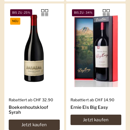
BIS ZU -25%
BIS ZU -34%
NEU
Regulärer Preis
Rabattiert ab CHF 32.90
Regulärer Preis
Rabattiert ab CHF 14.90
Boekenhoutskloof
Ernie Els Big Easy
Syrah
Jetzt kaufen
Jetzt kaufen