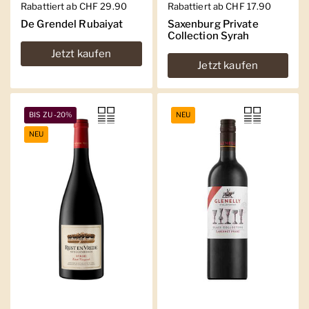
Regulärer Preis
Rabattiert ab CHF 29.90
Regulärer Preis
Rabattiert ab CHF 17.90
De Grendel Rubaiyat
Saxenburg Private
Collection Syrah
Jetzt kaufen
Jetzt kaufen
BIS ZU -20%
NEU
NEU