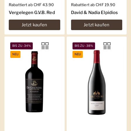
Regulärer Preis
Rabattiert ab CHF 43.90
Regulärer Preis
Rabattiert ab CHF 19.90
Vergelegen G.V.B. Red
David & Nadia Elpidios
Jetzt kaufen
Jetzt kaufen
BIS ZU -34%
BIS ZU -38%
NEU
NEU