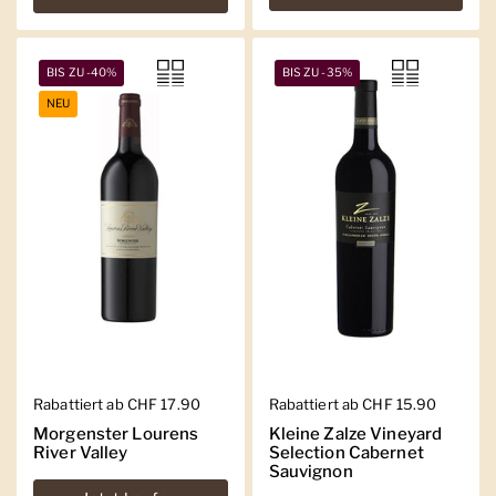
BIS ZU -40%
BIS ZU -35%
NEU
Regulärer Preis
Rabattiert ab CHF 17.90
Regulärer Preis
Rabattiert ab CHF 15.90
Morgenster Lourens
Kleine Zalze Vineyard
River Valley
Selection Cabernet
Sauvignon