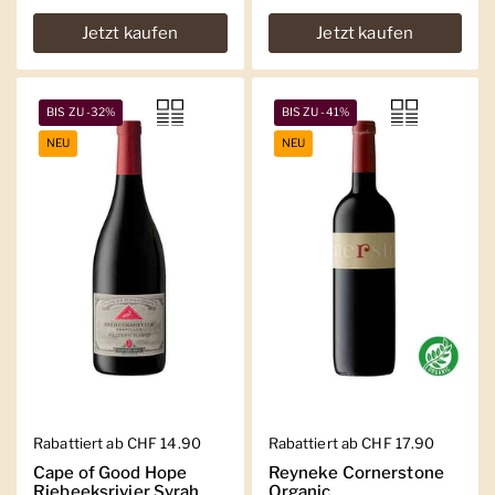
Jetzt kaufen
Jetzt kaufen
BIS ZU -32%
BIS ZU -41%
NEU
NEU
Regulärer Preis
Rabattiert ab CHF 14.90
Regulärer Preis
Rabattiert ab CHF 17.90
Cape of Good Hope
Reyneke Cornerstone
Riebeeksrivier Syrah
Organic