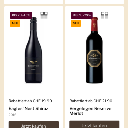
BIS ZU -45%
BIS ZU -29%
NEU
NEU
Regulärer Preis
Rabattiert ab CHF 19.90
Regulärer Preis
Rabattiert ab CHF 21.90
Eagles' Nest Shiraz
Vergelegen Reserve
Merlot
2016
Jetzt kaufen
Jetzt kaufen