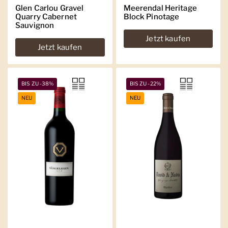
Glen Carlou Gravel
Meerendal Heritage
Quarry Cabernet
Block Pinotage
Sauvignon
Jetzt kaufen
Jetzt kaufen
BIS ZU -38%
BIS ZU -22%
NEU
NEU