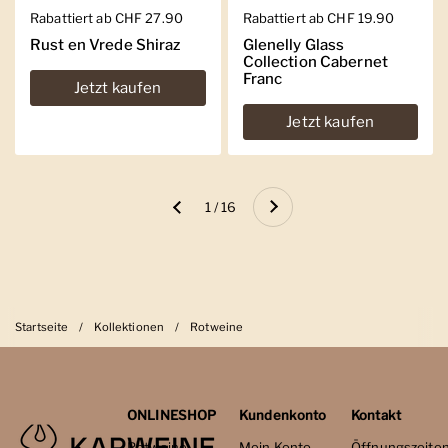
Regulärer Preis
Rabattiert ab CHF 27.90
Regulärer Preis
Rabattiert ab CHF 19.90
Rust en Vrede Shiraz
Glenelly Glass
Collection Cabernet
Franc
Jetzt kaufen
Jetzt kaufen
Weiter
1 / 16
Zurück
Startseite
/
Kollektionen
/
Rotweine
ONLINESHOP
Kundenkonto
Kontakt
Rotweine
Mein Konto
Öffnungszeite