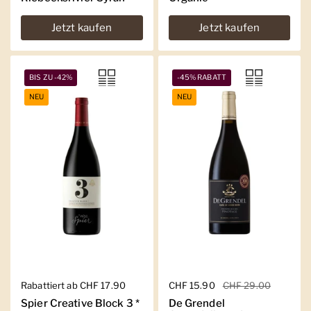
Jetzt kaufen
Jetzt kaufen
BIS ZU -42%
-45% RABATT
NEU
NEU
Regulärer Preis
Rabattiert ab CHF 17.90
Regulärer Preis
CHF 15.90
Sale-Preis
CHF 29.00
Spier Creative Block 3 *
De Grendel