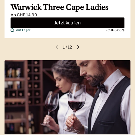
|
Warwick Three Cape Ladies
Ab
CHF 14.90
Jetzt kaufen
Auf Lager
(CHF 0.00/l)
1
/
12
Vorherige Folie
Nächste Folie