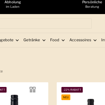
Abholung
Persönliche
im Laden
Beratung
ngebote
Getränke
Food
Accessoires
In
te
ATT
-22% RABATT
NEU