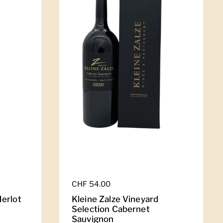
Regulärer Preis
CHF 54.00
erlot
Kleine Zalze Vineyard
Selection Cabernet
Sauvignon