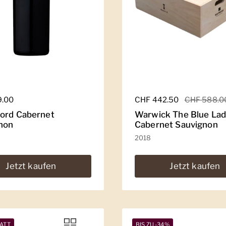
er Preis
9.00
Regulärer Preis
CHF 442.50
Sale-Preis
CHF 588.0
ord Cabernet
Warwick The Blue La
non
Cabernet Sauvignon
2018
Jetzt kaufen
Jetzt kaufen
ATT
BIS ZU -34%