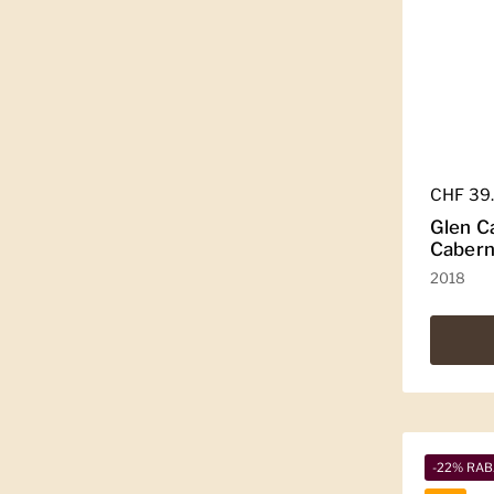
Regulär
CHF 39
Glen C
Cabern
2018
-22% RAB