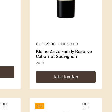
Regulärer Preis
CHF 69.00
Sale-Preis
CHF 99.00
Kleine Zalze Family Reserve
Cabernet Sauvignon
2019
Jetzt kaufen
NEU