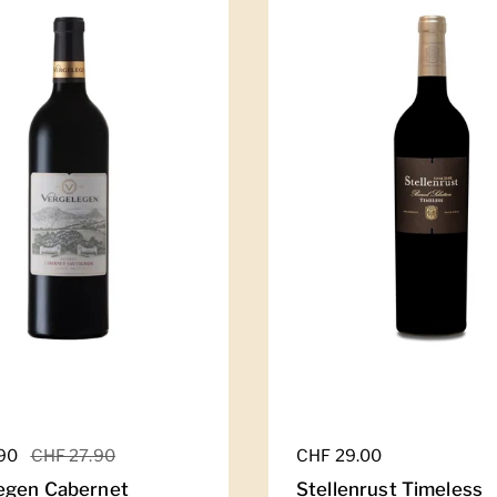
er Preis
.90
Sale-Preis
CHF 27.90
Regulärer Preis
CHF 29.00
egen Cabernet
Stellenrust Timeless