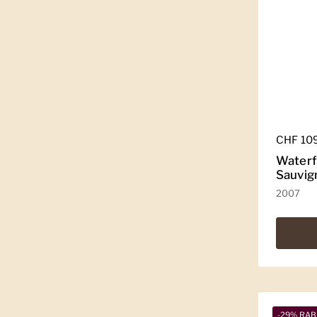
Regulär
CHF 10
Waterf
Sauvig
2007
-29% RAB