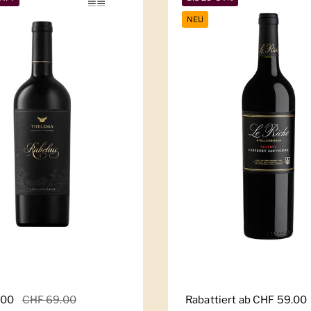
NEU
er Preis
.00
Sale-Preis
CHF 69.00
Regulärer Preis
Rabattiert ab CHF 59.00