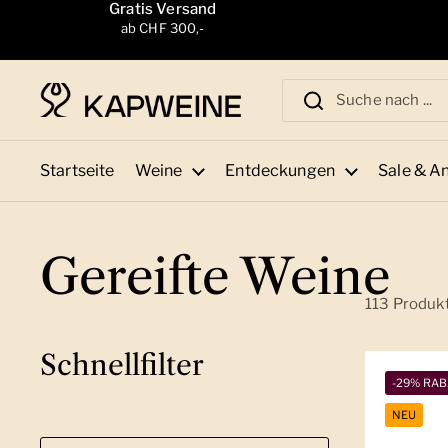
Zum Inhalt springen
Gratis Versand
ab CHF 300,-
Startseite
Weine
Entdeckungen
Sale & A
Gereifte Weine
113 Produk
Schnellfilter
-29% RAB
NEU