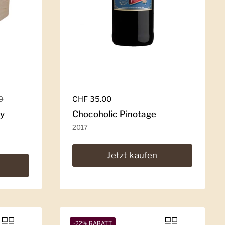
0
Regulärer Preis
CHF 35.00
dy
Chocoholic Pinotage
2017
Jetzt kaufen
-22% RABATT