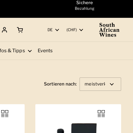
Sichere
Bezahlung
Warenkorb öffnen
Gesamtbetrag:
Sprache
DE
Land/Region
(CHF)
fos & Tipps
Events
Sortieren nach: