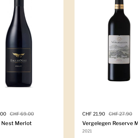
er Preis
.00
Sale-Preis
CHF 69.00
Regulärer Preis
CHF 21.90
Sale-Preis
CHF 27.90
' Nest Merlot
Vergelegen Reserve M
2021