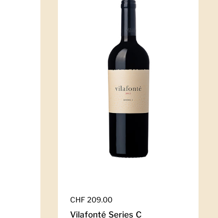
Regulärer Preis
CHF 209.00
Vilafonté Series C