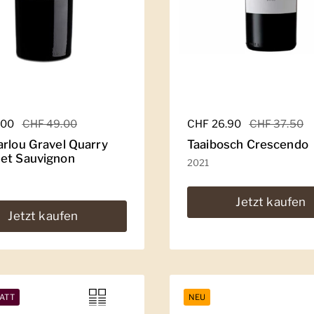
er Preis
.00
Sale-Preis
CHF 49.00
Regulärer Preis
CHF 26.90
Sale-Preis
CHF 37.50
arlou Gravel Quarry
Taaibosch Crescendo
et Sauvignon
2021
Jetzt kaufen
Jetzt kaufen
ATT
NEU