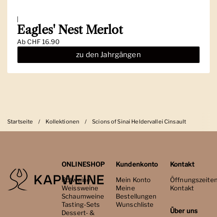
|
Eagles' Nest Merlot
Ab
CHF 16.90
zu den Jahrgängen
Startseite
/
Kollektionen
/
Scions of Sinai Heldervallei Cinsault
ONLINESHOP
Kundenkonto
Kontakt
Rotweine
Mein Konto
Öffnungszeite
Weissweine
Meine
Kontakt
Schaumweine
Bestellungen
Tasting-Sets
Wunschliste
Über uns
Dessert- &