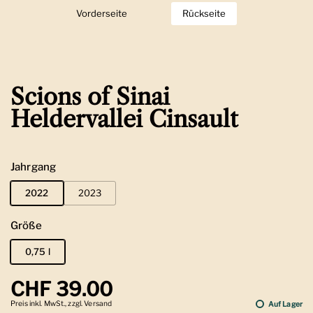
Vorderseite
Zeige Folie 1
Rückseite
Zeige Folie 2
Scions of Sinai
Heldervallei Cinsault
Jahrgang
2022
2023
Größe
0,75 l
Regulärer Preis
CHF 39.00
Preis inkl. MwSt., zzgl. Versand
Auf Lager