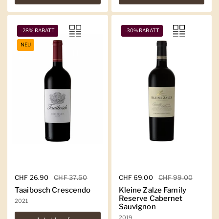
-28% RABATT
-30% RABATT
NEU
Regulärer Preis
CHF 26.90
Sale-Preis
CHF 37.50
Regulärer Preis
CHF 69.00
Sale-Preis
CHF 99.00
Taaibosch Crescendo
Kleine Zalze Family
Reserve Cabernet
2021
Sauvignon
2019