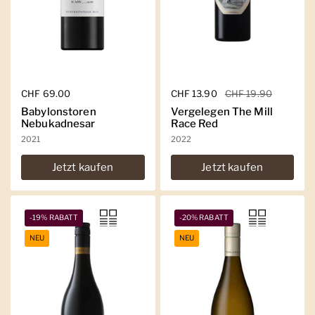
Regulärer Preis
CHF 69.00
Regulärer Preis
CHF 13.90
Sale-Preis
CHF 19.90
Babylonstoren
Vergelegen The Mill
Nebukadnesar
Race Red
2021
2022
Jetzt kaufen
Jetzt kaufen
-19% RABATT
-20% RABATT
NEU
NEU