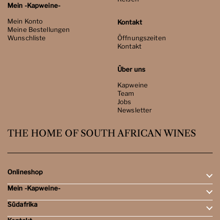
Mein -Kapweine-
Mein Konto
Kontakt
Meine Bestellungen
Wunschliste
Öffnungszeiten
Kontakt
Über uns
Kapweine
Team
Jobs
Newsletter
THE HOME OF SOUTH AFRICAN WINES
Onlineshop
Mein -Kapweine-
Rotweine
Weissweine
Südafrika
Mein Konto
Schaumweine
Meine Bestellungen
Tasting-Sets