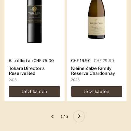
Regulärer Preis
Rabattiert ab CHF 75.00
Regulärer Preis
CHF 19.90
Sale-Preis
CHF 29.90
Tokara Director's
Kleine Zalze Family
Reserve Red
Reserve Chardonnay
2013
2023
Jetzt kaufen
Jetzt kaufen
Weiter
1 / 5
Zurück