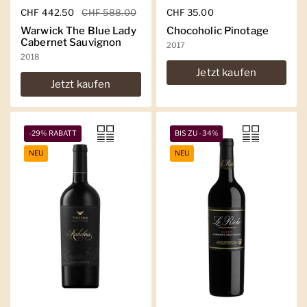
Regulärer Preis
CHF 442.50
Sale-Preis
CHF 588.00
Regulärer Preis
CHF 35.00
Warwick The Blue Lady
Chocoholic Pinotage
Cabernet Sauvignon
2017
2018
Jetzt kaufen
Jetzt kaufen
-29% RABATT
BIS ZU -34%
NEU
NEU