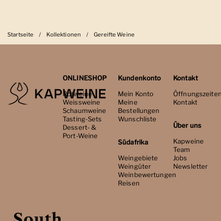
Startseite
/
Kollektionen
/
Gereifte Weine
ONLINESHOP
Kundenkonto
Kontakt
Rotweine
Mein Konto
Öffnungszeite
Weissweine
Meine
Kontakt
Schaumweine
Bestellungen
Tasting-Sets
Wunschliste
Über uns
Dessert- &
Port-Weine
Kapweine
Südafrika
Team
Weingebiete
Jobs
Weingüter
Newsletter
Weinbewertungen
Reisen