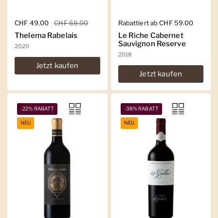
Regulärer Preis
CHF 49.00
Sale-Preis
CHF 69.00
Regulärer Preis
Rabattiert ab CHF 59.00
Thelema Rabelais
Le Riche Cabernet
Sauvignon Reserve
2020
2018
Jetzt kaufen
Jetzt kaufen
-22% RABATT
-38% RABATT
NEU
NEU