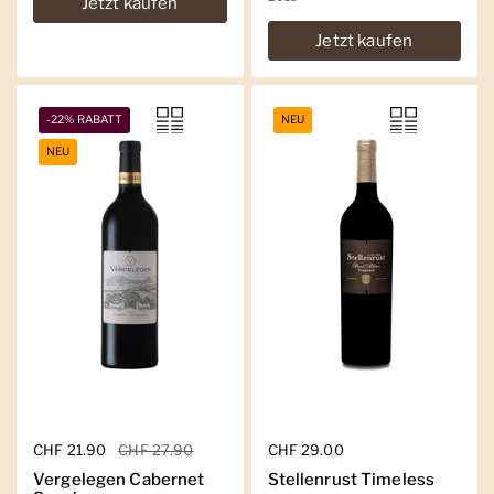
Jetzt kaufen
Jetzt kaufen
-22% RABATT
NEU
NEU
Regulärer Preis
CHF 21.90
Sale-Preis
CHF 27.90
Regulärer Preis
CHF 29.00
Vergelegen Cabernet
Stellenrust Timeless