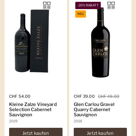
-20% RABATT
NEU
Regulärer Preis
CHF 54.00
Regulärer Preis
CHF 39.00
Sale-Preis
CHF 49.00
Kleine Zalze Vineyard
Glen Carlou Gravel
Selection Cabernet
Quarry Cabernet
Sauvignon
Sauvignon
2019
2018
Jetzt kaufen
Jetzt kaufen