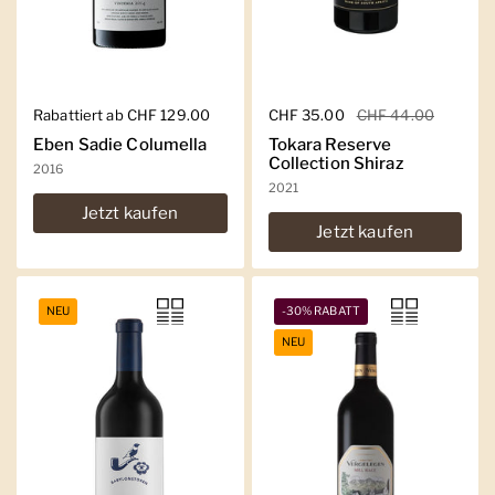
Regulärer Preis
Rabattiert ab CHF 129.00
Regulärer Preis
CHF 35.00
Sale-Preis
CHF 44.00
Eben Sadie Columella
Tokara Reserve
Collection Shiraz
2016
2021
Jetzt kaufen
Jetzt kaufen
NEU
-30% RABATT
NEU