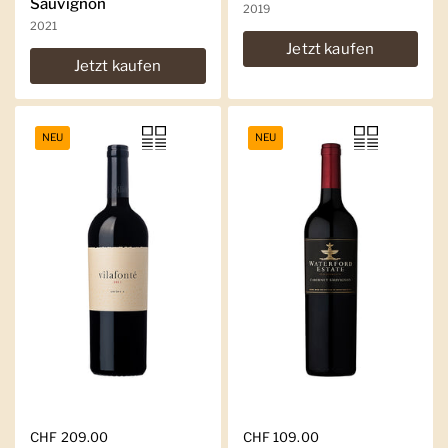
Sauvignon
2019
2021
Jetzt kaufen
Jetzt kaufen
NEU
NEU
Regulärer Preis
CHF 209.00
Regulärer Preis
CHF 109.00