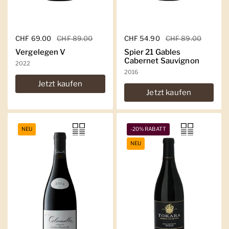
Regulärer Preis
CHF 69.00
Sale-Preis
CHF 89.00
Regulärer Preis
CHF 54.90
Sale-Preis
CHF 89.00
Vergelegen V
Spier 21 Gables
Cabernet Sauvignon
2022
2016
Jetzt kaufen
Jetzt kaufen
NEU
-20% RABATT
NEU