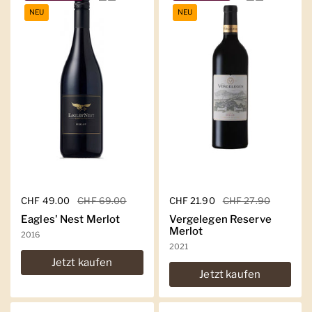
NEU
NEU
Regulärer Preis
CHF 49.00
Sale-Preis
CHF 69.00
Regulärer Preis
CHF 21.90
Sale-Preis
CHF 27.90
Eagles' Nest Merlot
Vergelegen Reserve
Merlot
2016
2021
Jetzt kaufen
Jetzt kaufen