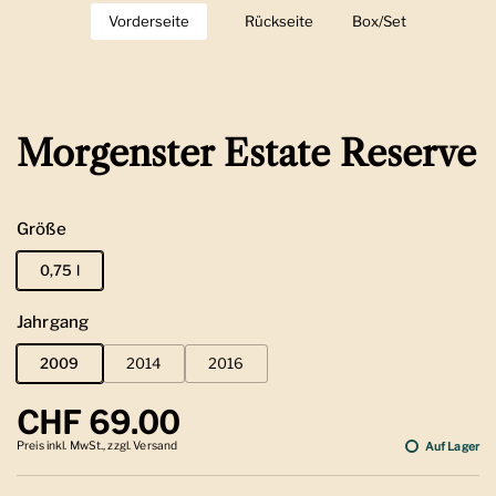
Vorderseite
Zeige Folie 1
Rückseite
Zeige Folie 2
Box/Set
Zeige Folie 3
Morgenster Estate Reserve
Größe
0,75 l
Jahrgang
2009
2014
2016
Regulärer Preis
CHF 69.00
Preis inkl. MwSt., zzgl. Versand
Auf Lager